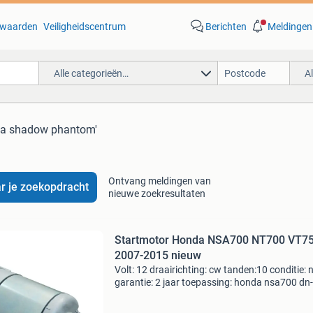
waarden
Veiligheidscentrum
Berichten
Meldingen
Alle categorieën…
A
da shadow phantom'
Ontvang meldingen van
r je zoekopdracht
nieuwe zoekresultaten
Startmotor Honda NSA700 NT700 VT7
2007-2015 nieuw
Volt: 12 draairichting: cw tanden:10 conditie: 
garantie: 2 jaar toepassing: honda nsa700 dn
680cc 2009 honda nt700v 680cc 2011 honda
nt700v 680cc 2010 honda nt700va abs 680c