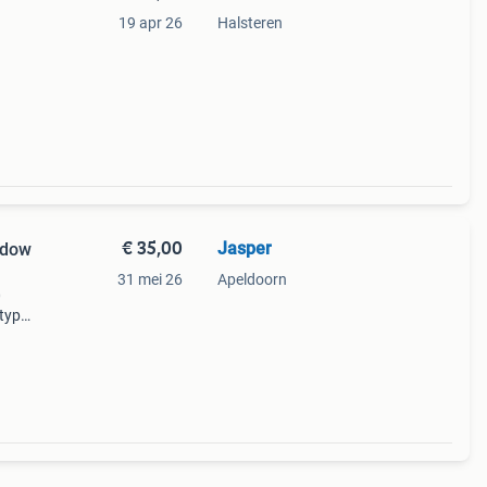
19 apr 26
Halsteren
€ 35,00
Jasper
adow
31 mei 26
Apeldoorn
0
type:
els