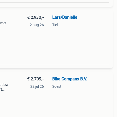
€ 2.950,-
Lars/Danielle
 met
2 aug 26
Tiel
39;
 verko
€ 2.795,-
Bike Company B.V.
shadow
22 jul 26
Soest
rt