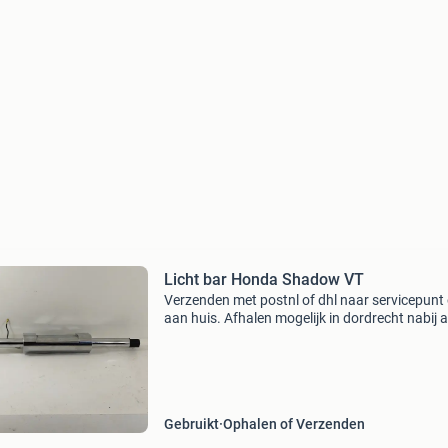
Licht bar Honda Shadow VT
Verzenden met postnl of dhl naar servicepunt 
aan huis. Afhalen mogelijk in dordrecht nabij 
Betaling kan via betaalverzoek of overmaken.
Contant op locatie met gepast geld. Meerdere
onderdele
Gebruikt
Ophalen of Verzenden