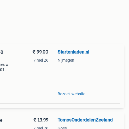
€ 99,00
Startenladen.nl
50
7 mei 26
Nijmegen
nieuw
-01
c
Bezoek website
€ 13,99
TomosOnderdelenZeeland
se
7 mei 26
Goes