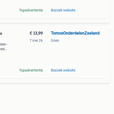
Topadvertentie
Bezoek website
€ 13,99
TomosOnderdelenZeeland
se
7 mei 26
Goes
ten -
ossi
Topadvertentie
Bezoek website