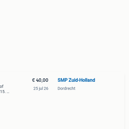
€ 40,00
SMP Zuid-Holland
of
25 jul 26
Dordrecht
a15.