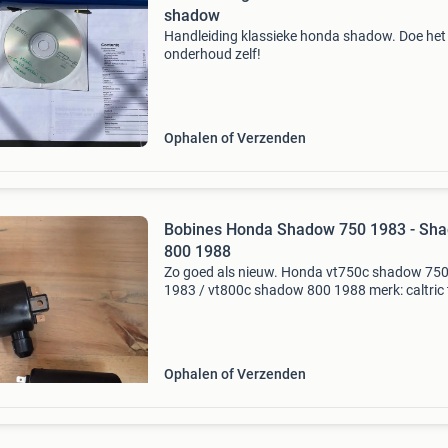
shadow
Handleiding klassieke honda shadow. Doe het
onderhoud zelf!
Ophalen of Verzenden
Bobines Honda Shadow 750 1983 - Sh
800 1988
Zo goed als nieuw. Honda vt750c shadow 75
1983 / vt800c shadow 800 1988 merk: caltric 
30510-me9-013 / 30510-me9-003 zonder kab
Ophalen of Verzenden