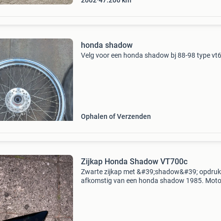
2002
47.206
km
honda shadow
Velg voor een honda shadow bj 88-98 type vt
Ophalen of Verzenden
Zijkap Honda Shadow VT700c
Zwarte zijkap met &#39;shadow&#39; opdruk
afkomstig van een honda shadow 1985. Motor
uit 1985.