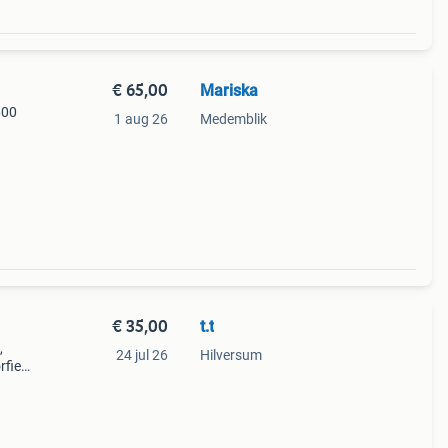
€ 65,00
Mariska
600
1 aug 26
Medemblik
€ 35,00
t.t
,
24 jul 26
Hilversum
fiets