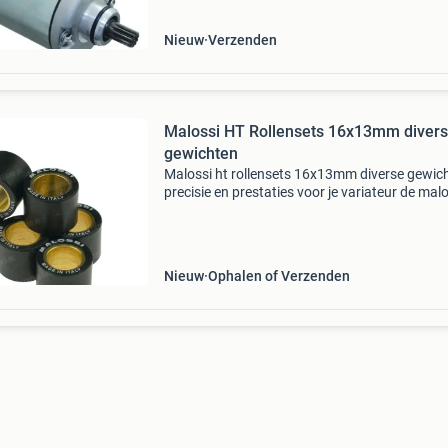
2010-2011 honda
Nieuw
Verzenden
Malossi HT Rollensets 16x13mm diver
gewichten
Malossi ht rollensets 16x13mm diverse gewich
precisie en prestaties voor je variateur de mal
ht rollensets 16x13mm zijn hoogwaardige
variateurrollen die zorgen voor een perfecte
afstelling en
Nieuw
Ophalen of Verzenden