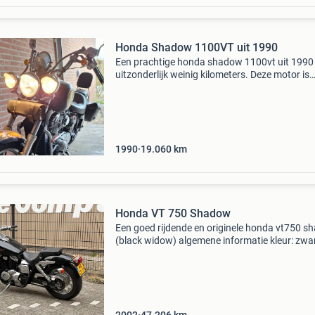
Honda Shadow 1100VT uit 1990
Een prachtige honda shadow 1100vt uit 1990
uitzonderlijk weinig kilometers. Deze motor is
voorzien van een unieke &#39;special paint&#
laklaag, gespoten in amerika. De motor wordt
1990
19.060
km
Honda VT 750 Shadow
Een goed rijdende en originele honda vt750 
(black widow) algemene informatie kleur: zwa
kenteken: mg-gf-10 technische informatie
vermogen: 33 kw (45 pk) aantal cilinders: 2
transmissie: handg