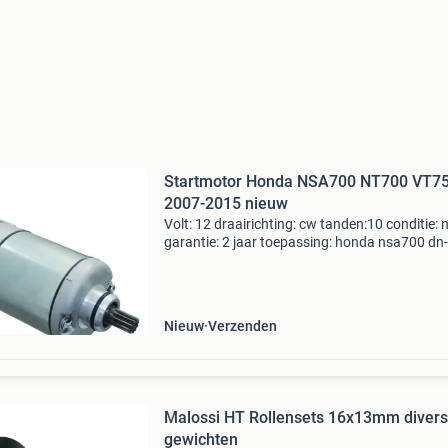
Startmotor Honda NSA700 NT700 VT7
2007-2015 nieuw
Volt: 12 draairichting: cw tanden:10 conditie: 
garantie: 2 jaar toepassing: honda nsa700 dn
680cc 2009 honda nt700v 680cc 2011 honda
nt700v 680cc 2010 honda nt700va abs 680c
2010-2011 honda
Nieuw
Verzenden
Malossi HT Rollensets 16x13mm diver
gewichten