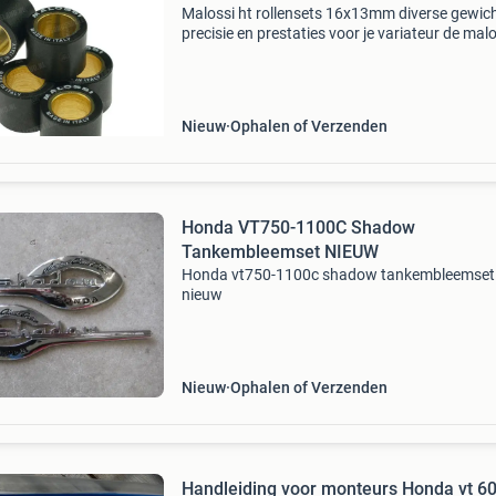
Malossi ht rollensets 16x13mm diverse gewich
precisie en prestaties voor je variateur de mal
ht rollensets 16x13mm zijn hoogwaardige
variateurrollen die zorgen voor een perfecte
afstelling en
Nieuw
Ophalen of Verzenden
Honda VT750-1100C Shadow
Tankembleemset NIEUW
Honda vt750-1100c shadow tankembleemset
nieuw
Nieuw
Ophalen of Verzenden
Handleiding voor monteurs Honda vt 600