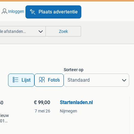
Inloggen
Plaats advertentie
lle afstanden…
Zoek
Sorteer op
Lijst
Foto’s
€ 99,00
Startenladen.nl
50
7 mei 26
Nijmegen
nieuw
-01
c