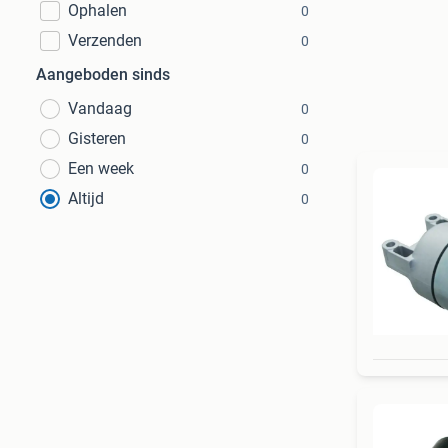
Ophalen
0
Verzenden
0
Aangeboden sinds
Vandaag
0
Gisteren
0
Een week
0
Altijd
0