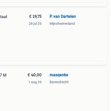
€ 19,75
P. van Dartelen
taat
28 jul 26
Mijnsheerenland
€ 40,00
masqenke
87 M
1 aug 26
Barendrecht