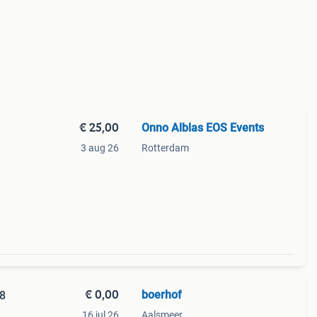
€ 25,00
Onno Alblas EOS Events
3 aug 26
Rotterdam
huis.
€ 0,00
boerhof
8
16 jul 26
Aalsmeer