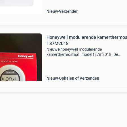
woonk
Nieuw
Verzenden
Honeywell modulerende kamerthermos
T87M2018
Nieuwe honeywell modulerende
kamerthermostaat, model t87m2018. De
thermostaat is ongebruikt en zit nog in de orig
verpakking. Het zegel van de verpakking is
verbroken, maar het apparaat zelf is n
Nieuw
Ophalen of Verzenden