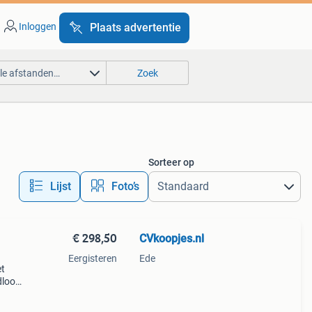
Inloggen
Plaats advertentie
lle afstanden…
Zoek
Sorteer op
Lijst
Foto’s
€ 298,50
CVkoopjes.nl
Eergisteren
Ede
et
dloos
es
r. De