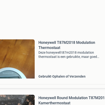
Honeywell T87M2018 Modulation
Thermostaat
Deze honeywell t87m2018 modulation
thermostaat is een gebruikte, maar goed
functionerende thermostaat. Ideaal voor het
nauwkeurig regelen van de temperatuur in uw 
Het betreft een model dat modul
Gebruikt
Ophalen of Verzenden
Honeywell Round Modulation T87M201
Kamerthermostaat