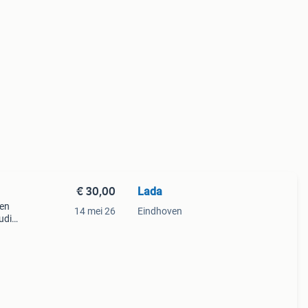
€ 30,00
Lada
 en
14 mei 26
Eindhoven
udig
n.