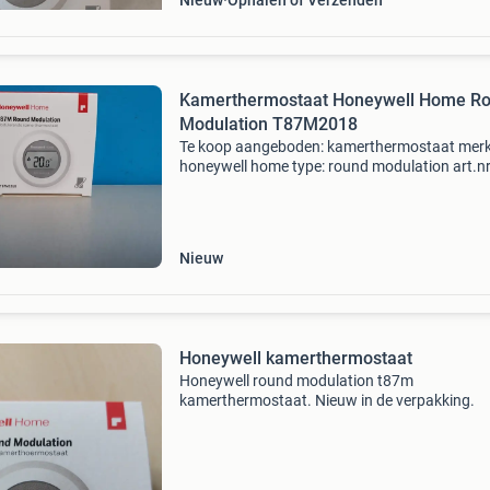
Nieuw
Ophalen of Verzenden
Kamerthermostaat Honeywell Home R
Modulation T87M2018
Te koop aangeboden: kamerthermostaat merk
honeywell home type: round modulation art.nr
t87m2018 conditie: nieuw magazijn nummer:
w0061 (15a) prijs €35,00 onze prijzen zijn excl
Eventuele verze
Nieuw
Honeywell kamerthermostaat
Honeywell round modulation t87m
kamerthermostaat. Nieuw in de verpakking.