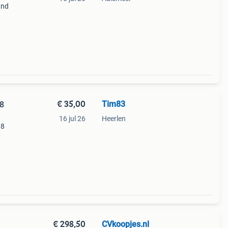
und
l
ur in
€ 35,00
Tim83
8
16 jul 26
Heerlen
18
de
€ 298,50
CVkoopjes.nl