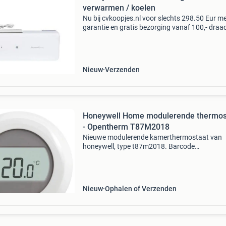
verwarmen / koelen
Nu bij cvkoopjes.nl voor slechts 298.50 Eur m
garantie en gratis bezorging vanaf 100,- draa
of bedraad aansturen van verschillende ruimt
wordt nu mogelijk met de hcc100 zoneregelaa
woonk
Nieuw
Verzenden
Honeywell Home modulerende thermos
- Opentherm T87M2018
Nieuwe modulerende kamerthermostaat van
honeywell, type t87m2018. Barcode
5025121382434. Ik heb hem dus nooit gebruik
weet dus niet zeker of ie nog werkt, maar ik ga
ervan uit van wel - zo niet,
Nieuw
Ophalen of Verzenden