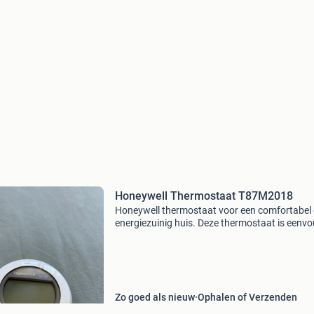
Honeywell Thermostaat T87M2018
Honeywell thermostaat voor een comfortabel
energiezuinig huis. Deze thermostaat is eenvo
te installeren en te bedienen. T87m2018 z.g.a.
Zo goed als nieuw
Ophalen of Verzenden