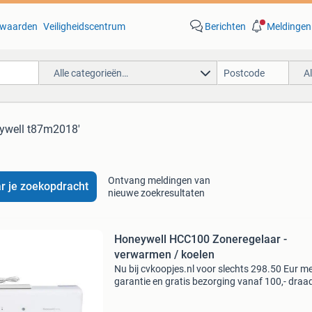
waarden
Veiligheidscentrum
Berichten
Meldingen
Alle categorieën…
A
eywell t87m2018'
Ontvang meldingen van
r je zoekopdracht
nieuwe zoekresultaten
Honeywell HCC100 Zoneregelaar -
verwarmen / koelen
Nu bij cvkoopjes.nl voor slechts 298.50 Eur m
garantie en gratis bezorging vanaf 100,- draa
of bedraad aansturen van verschillende ruimt
wordt nu mogelijk met de hcc100 zoneregelaa