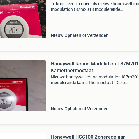
Te koop: een zo goed als nieuwe honeywell ro
modulation t87m2018 modulerende
kamerthermostaat. Deze thermostaat is ideaa
voor het nauwkeurig regelen van de temperatu
uw woning en is compatibe
Nieuw
Ophalen of Verzenden
Honeywell Round Modulation T87M201
Kamerthermostaat
Nieuwe honeywell round modulation t87m20
modulerende kamerthermostaat. Deze
thermostaat is geschikt voor het regelen van 
temperatuur in uw woning en biedt een
nauwkeurige verwarmingsregeling. Een
Nieuw
Ophalen of Verzenden
Honeywell HCC100 Zoneregelaar -