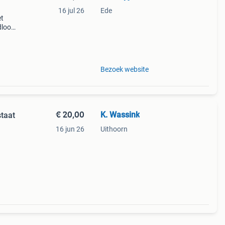
16 jul 26
Ede
et
dloos
es
r. De
Bezoek website
€ 20,00
K. Wassink
taat
16 jun 26
Uithoorn
t, en