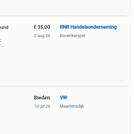
€ 35,00
RNR Handelsonderneming
ound
2 aug 26
Bovenkarspel
:
:
.
Bieden
VW
10 jul 26
Maartensdijk