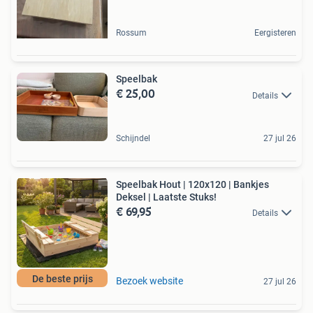
Rossum
Eergisteren
Speelbak
€ 25,00
Details
Schijndel
27 jul 26
Speelbak Hout | 120x120 | Bankjes
Deksel | Laatste Stuks!
€ 69,95
Details
De beste prijs
Bezoek website
27 jul 26