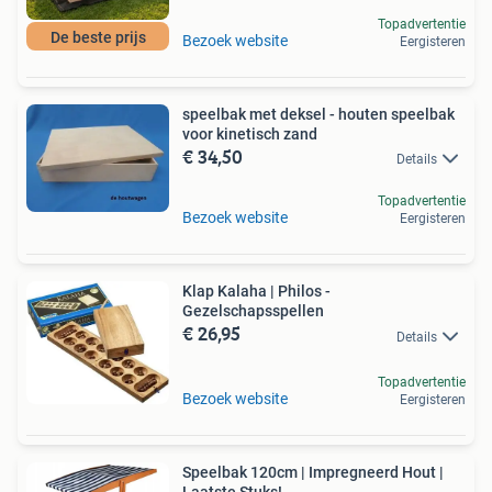
Topadvertentie
De beste prijs
Bezoek website
Eergisteren
speelbak met deksel - houten speelbak
voor kinetisch zand
€ 34,50
Details
Topadvertentie
Bezoek website
Eergisteren
Klap Kalaha | Philos -
Gezelschapsspellen
€ 26,95
Details
Topadvertentie
Bezoek website
Eergisteren
Speelbak 120cm | Impregneerd Hout |
Laatste Stuks!