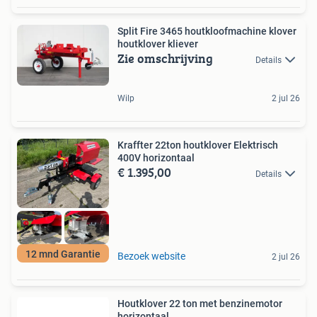
Split Fire 3465 houtkloofmachine klover
houtklover kliever
Zie omschrijving
Details
Wilp
2 jul 26
Kraffter 22ton houtklover Elektrisch
400V horizontaal
€ 1.395,00
Details
12 mnd Garantie
Bezoek website
2 jul 26
Houtklover 22 ton met benzinemotor
horizontaal