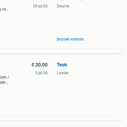
29 jul 26
Deurne
g van
Bezoek website
€ 20,00
Teun
5 jul 26
Losser
zen /
zijn
 of