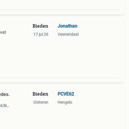
Bieden
Jonathan
evat
17 jul 26
Veenendaal
Bieden
PCVE62
edes.
Gisteren
Hengelo
s bij