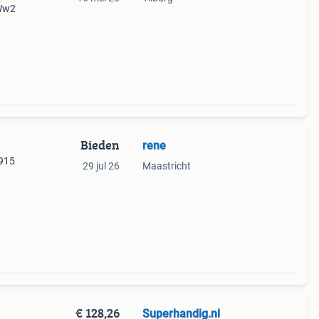
 Ww2
Bieden
rene
1915
29 jul 26
Maastricht
€ 128,26
Superhandig.nl