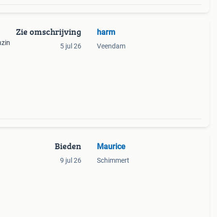
Zie omschrijving
harm
nzin
5 jul 26
Veendam
Bieden
Maurice
9 jul 26
Schimmert