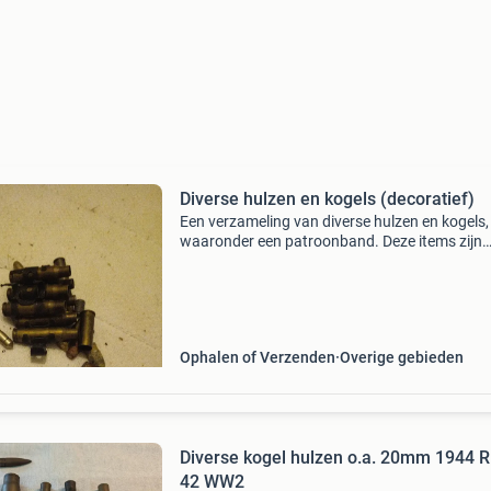
Diverse hulzen en kogels (decoratief)
Een verzameling van diverse hulzen en kogels,
waaronder een patroonband. Deze items zijn
decoratief en onklaar gemaakt, ideaal voor
verzamelaars of als rekwisieten. De staat is
gebruikt, met zichtbare
Ophalen of Verzenden
Overige gebieden
Diverse kogel hulzen o.a. 20mm 1944 R
42 WW2