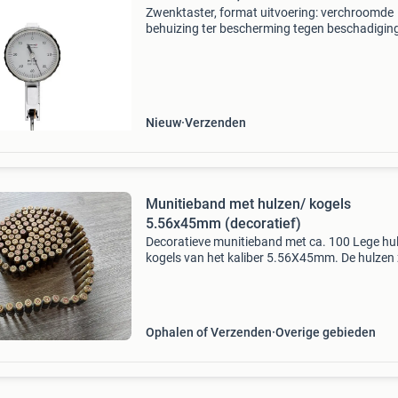
Zwenktaster, format uitvoering: verchroomde
behuizing ter bescherming tegen beschadigin
de zwaluwstaartgeleidingen, ongevoelig voor
stoten, lagering van de zwenktasteras in
precisiekogellagers, m
Nieuw
Verzenden
Munitieband met hulzen/ kogels
5.56x45mm (decoratief)
Decoratieve munitieband met ca. 100 Lege hul
kogels van het kaliber 5.56X45mm. De hulzen 
van het merk men en zijn gemarkeerd met
&#39;613 19&#39;. Perfect voor verzamelaars
als de
Ophalen of Verzenden
Overige gebieden