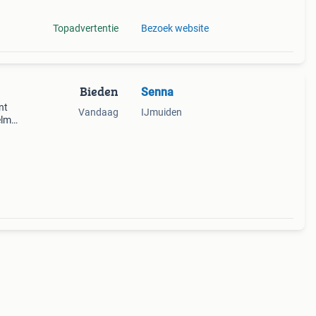
Topadvertentie
Bezoek website
Bieden
Senna
nt
Vandaag
IJmuiden
elm
 ak