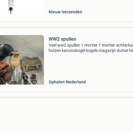
Nieuw
Verzenden
WW2 spullen
Veel ww2 spullen 1 mortier 1 mortier achterka
hulzen kanonskogel kogels magazijn duitse h
omgebouwd naar brandweerhelm munitie kist
23 tassen
Ophalen
Nederland