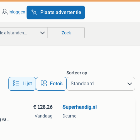
Inloggen
Plaats advertentie
lle afstanden…
Zoek
Sorteer op
Lijst
Foto’s
€ 128,26
Superhandig.nl
Vandaag
Deurne
g van