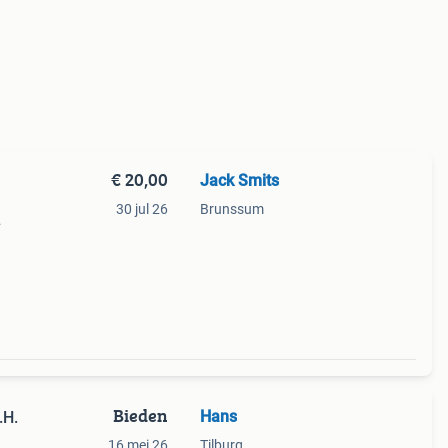
€ 20,00
Jack Smits
30 jul 26
Brunssum
Bieden
Hans
.H.
16 mei 26
Tilburg