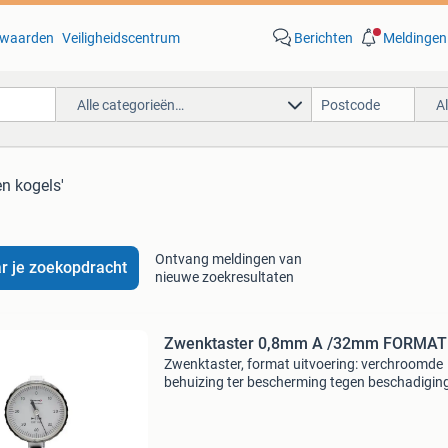
waarden
Veiligheidscentrum
Berichten
Meldingen
Alle categorieën…
A
en kogels'
Ontvang meldingen van
r je zoekopdracht
nieuwe zoekresultaten
Zwenktaster 0,8mm A /32mm FORMAT
Zwenktaster, format uitvoering: verchroomde
behuizing ter bescherming tegen beschadigin
de zwaluwstaartgeleidingen, ongevoelig voor
stoten, lagering van de zwenktasteras in
precisiekogellagers, m