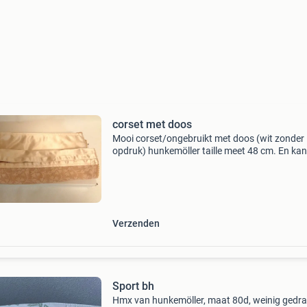
corset met doos
Mooi corset/ongebruikt met doos (wit zonder
opdruk) hunkemöller taille meet 48 cm. En kan
verder rekken kleur is nude helaas alleen verz
Verzenden
Sport bh
Hmx van hunkemöller, maat 80d, weinig gedra