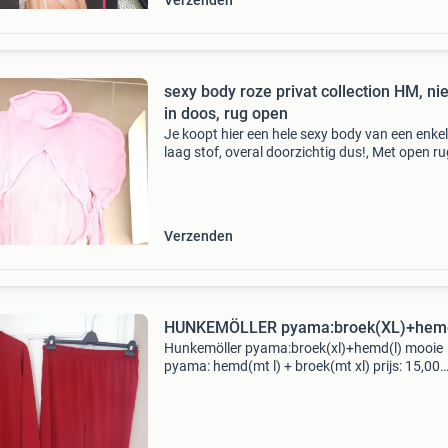
Verzenden
sexy body roze privat collection HM, n
in doos, rug open
Je koopt hier een hele sexy body van een enke
laag stof, overal doorzichtig dus!, Met open ru
leuke bandjes voor om je benen. Laat je fantas
werken. We hadden er een shoot mee gepland
maar is
Verzenden
HUNKEMÖLLER pyama:broek(XL)+hem
Hunkemöller pyama:broek(xl)+hemd(l) mooie
pyama: hemd(mt l) + broek(mt xl) prijs: 15,00
excl.verz.k. Vaste prijs.!!!!!! Verzendkosten zij
voor de koper. Kijk ook eens op mijn andere
advertentie&a