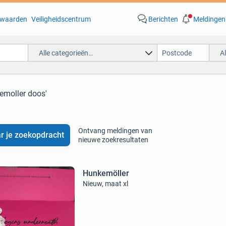
waarden
Veiligheidscentrum
Berichten
Meldingen
Alle categorieën…
A
emoller doos'
Ontvang meldingen van
r je zoekopdracht
nieuwe zoekresultaten
Hunkemöller
Nieuw, maat xl