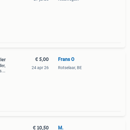
€ 5,00
Frans O
ler
er,
24 apr 26
Rotselaar, BE
s.
n met
€ 10,50
M.