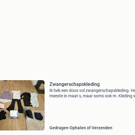
Zwangerschapskleding
Ik heb een doos vol zwangerschapskleding. H
meeste in maat s, maar soms ook m. Kleding 
de merken: - het meeste van de h&m - mamalic
hunkemöller - anna field - en nog meer de doo
besta
Gedragen
Ophalen of Verzenden