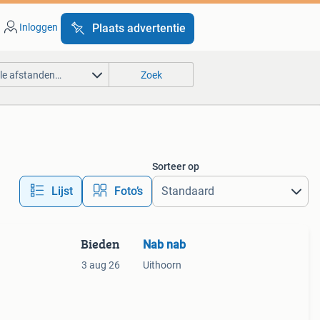
Inloggen
Plaats advertentie
lle afstanden…
Zoek
Sorteer op
Lijst
Foto’s
Bieden
Nab nab
3 aug 26
Uithoorn