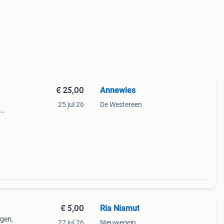
€ 25,00
Annewies
25 jul 26
De Westereen
enden
€ 5,00
Ria Niamut
gen,
27 jul 26
Nieuwegein