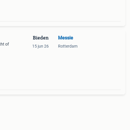
Bieden
Messie
ht of
15 jun 26
Rotterdam