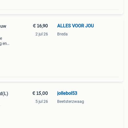
€ 16,90
ALLES VOOR JOU
ieuw
2 jul 26
Breda
le
g en
ie
€ 15,00
jollebol53
d(L)
5 jul 26
Beetsterzwaag
n ook