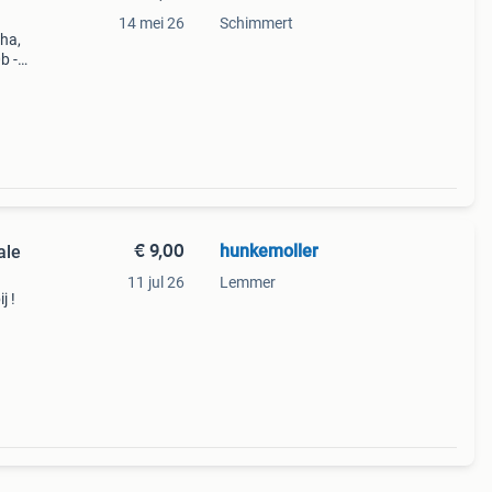
14 mei 26
Schimmert
eha,
b -
€ 9,00
hunkemoller
ale
11 jul 26
Lemmer
j !