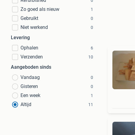
Refurbished
0
Zo goed als nieuw
1
Gebruikt
0
Niet werkend
0
Levering
Ophalen
6
Verzenden
10
Aangeboden sinds
Vandaag
0
Gisteren
0
Een week
1
Altijd
11