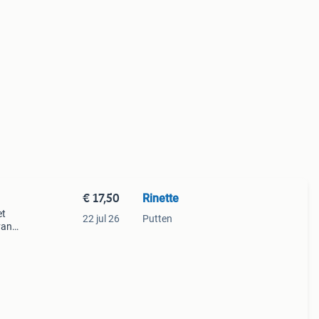
€ 17,50
Rinette
et
22 jul 26
Putten
van
ious -
s