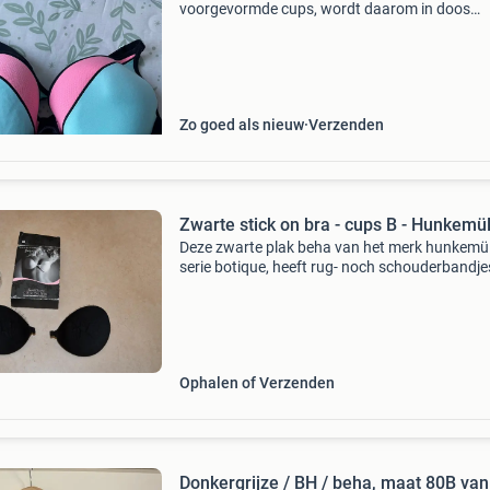
voorgevormde cups, wordt daarom in doos
verzonden
Zo goed als nieuw
Verzenden
Zwarte stick on bra - cups B - Hunkemül
Deze zwarte plak beha van het merk hunkemüll
serie botique, heeft rug- noch schouderbandje
Cups b - geleverd in originele doos met
doorschijnend plastiek opbergtasje. Verzende
vinted go. And
Ophalen of Verzenden
Donkergrijze / BH / beha, maat 80B van