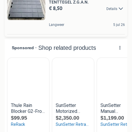
TENTTEGEL Z.G.A.N.
€ 8,50
Details
Langweer
5 jul 26