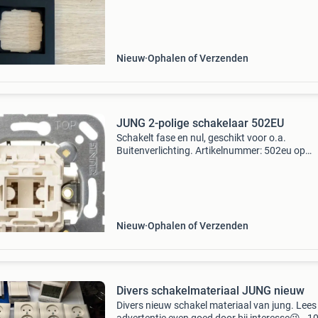
stopcontacten of schakelaars en geven een
moderne uits
Nieuw
Ophalen of Verzenden
JUNG 2-polige schakelaar 502EU
Schakelt fase en nul, geschikt voor o.a.
Buitenverlichting. Artikelnummer: 502eu op
werkdagen voor 17:00 uur besteld, is de volg
werkdag in huis! Kijk snel op
www.sandervunderink.nl voor een compl
Nieuw
Ophalen of Verzenden
Divers schakelmateriaal JUNG nieuw
Divers nieuw schakel materiaal van jung. Lees