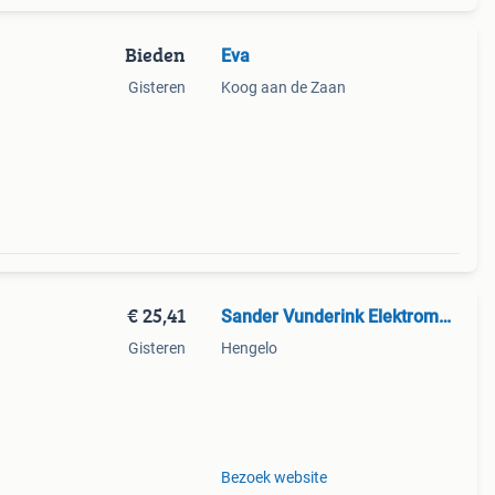
Bieden
Eva
Gisteren
Koog aan de Zaan
 op
€ 25,41
Sander Vunderink Elektromaterialen B.V.
Gisteren
Hengelo
oor
t over
Bezoek website