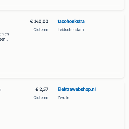
€ 140,00
tacohoekstra
Gisteren
Leidschendam
en en
een
Alles
i
€ 2,57
Elektrawebshop.nl
n
Gisteren
Zwolle
ns