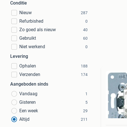
Conditie
Nieuw
287
Refurbished
0
Zo goed als nieuw
40
Gebruikt
60
Niet werkend
0
Levering
Ophalen
188
Verzenden
174
Aangeboden sinds
Vandaag
1
Gisteren
5
Een week
29
Altijd
211