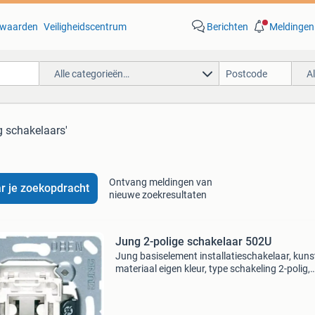
waarden
Veiligheidscentrum
Berichten
Meldingen
Alle categorieën…
A
g schakelaars'
Ontvang meldingen van
r je zoekopdracht
nieuwe zoekresultaten
Jung 2-polige schakelaar 502U
Jung basiselement installatieschakelaar, kuns
materiaal eigen kleur, type schakeling 2-polig,
bedieningswijze wip/drukker, samenstelling
basiselement, 1 wippen, inbouw, kwaliteitskla
duroplas