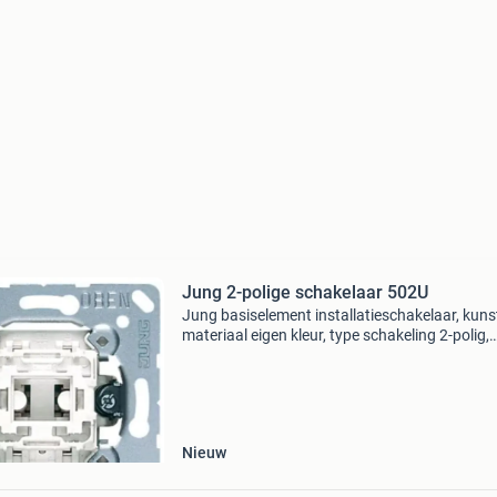
Jung 2-polige schakelaar 502U
Jung basiselement installatieschakelaar, kuns
materiaal eigen kleur, type schakeling 2-polig,
bedieningswijze wip/drukker, samenstelling
basiselement, 1 wippen, inbouw, kwaliteitskla
duroplas
Nieuw