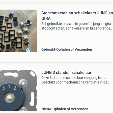
Stopcontacten en schakelaars JUNG en
GIRA
Set gebruikte en zwarte geverfde jung en gira
stopcontacten, schakelaars en bijbehorende
afdekramen. De staat is gebruikt, zoals te zien
de foto&#39;s, kan opnieuw zwart worden
geschilderd! 1X
Gebruikt
Ophalen of Verzenden
JUNG 3 standen schakelaar
Deze 3 standen schakelaar van jung is o.a.
Geschikt voor mechanische ventilatie in de
woningbouw. Zie de gerelateerde producten v
de bijbehorende knoppen. Let op: beschikt nie
een 0 stand. To
Nieuw
Ophalen of Verzenden