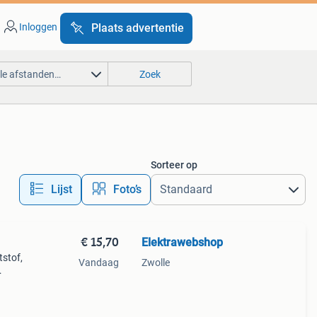
Inloggen
Plaats advertentie
lle afstanden…
Zoek
Sorteer op
Lijst
Foto’s
€ 15,70
Elektrawebshop
tstof,
Vandaag
Zwolle
sse