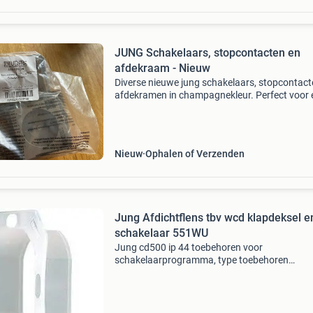
JUNG Schakelaars, stopcontacten en
afdekraam - Nieuw
Diverse nieuwe jung schakelaars, stopcontact
afdekramen in champagnekleur. Perfect voor 
complete elektrische installatie of uitbreiding. 
is ongebruikt en in originele verpakking. Besch
Nieuw
Ophalen of Verzenden
Jung Afdichtflens tbv wcd klapdeksel e
schakelaar 551WU
Jung cd500 ip 44 toebehoren voor
schakelaarprogramma, type toebehoren
dichtingsflens, toepassing sensorafdekking,
beschermingsgraad (ip) ip44 gebruik deze fle
voor een beschermingsgraad van ip44 van