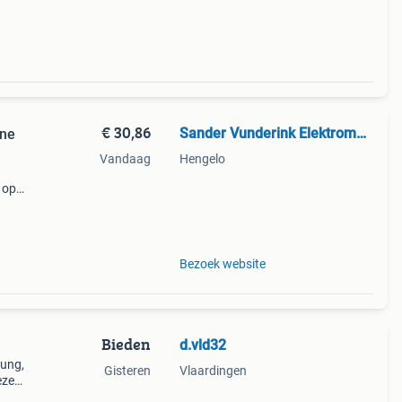
€ 30,86
Sander Vunderink Elektromaterialen B.V.
ine
Vandaag
Hengelo
 op
ende
Bezoek website
Bieden
d.vld32
jung,
Gisteren
Vlaardingen
eze