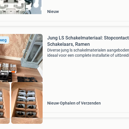
Nieuw
Jung LS Schakelmateriaal: Stopcontact
 weg
Schakelaars, Ramen
Diverse jung ls schakelmaterialen aangeboden
ideaal voor een complete installatie of uitbreid
Het pakket bevat 9 lichtplaatjes, 1 dubbel
lichtplaatje, diverse afdekramen (5x3, 2x1, 7x2
nieuw
Nieuw
Ophalen of Verzenden