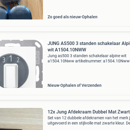
Zo goed als nieuw
Ophalen
JUNG AS500 3 standen schakelaar Alp
wit A1504.10NWW
Jung as500 3 standen schakelaar alpine wit
a1504.10Nww artikelnummer: a1504.10Nww
werkdagen voor 17:00 uur besteld, is de volg
werkdag in huis! Kijk snel op
www.sandervunderink.nl voor een comp
Nieuw
Ophalen of Verzenden
12x Jung Afdekraam Dubbel Mat Zwart
Set van 12 dubbele afdekramen van het merk 
uitgevoerd in een stijlvolle mat zwarte kleur. D
afdekramen zijn ideaal voor het afwerken van