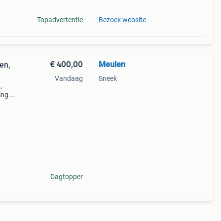
Topadvertentie
Bezoek website
€ 400,00
Meulen
en,
Vandaag
Sneek
,
ing.
, 4x2
Dagtopper