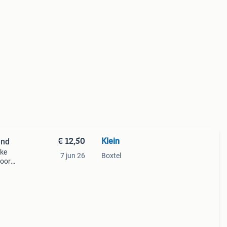
€ 12,50
Klein
and
jke
7 jun 26
Boxtel
voor
Ook