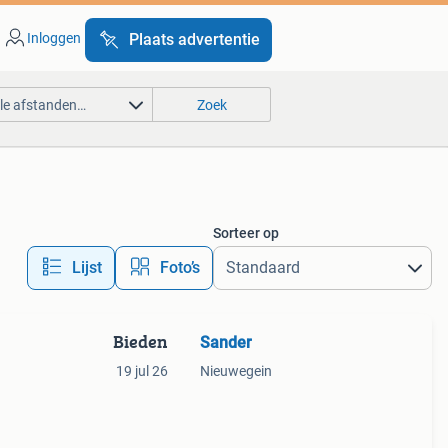
Inloggen
Plaats advertentie
lle afstanden…
Zoek
Sorteer op
Lijst
Foto’s
Bieden
Sander
19 jul 26
Nieuwegein