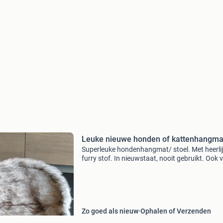
Leuke nieuwe honden of kattenhangm
Superleuke hondenhangmat/ stoel. Met heerli
furry stof. In nieuwstaat, nooit gebruikt. Ook 
katten natuurlijk. Liggedeelte 50 cm diameter,
hoogte 32 cm. Kan plat opgeborgen worden. 
nog een
Zo goed als nieuw
Ophalen of Verzenden