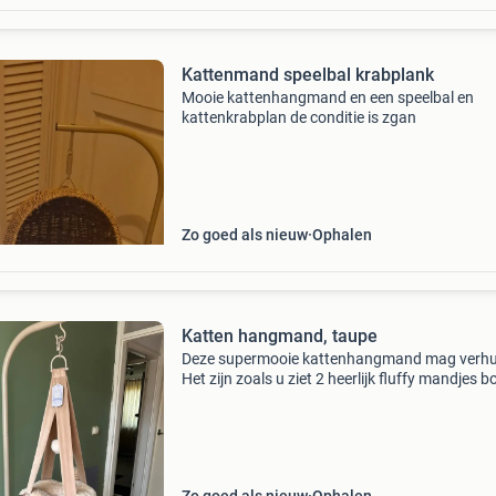
Kattenmand speelbal krabplank
Mooie kattenhangmand en een speelbal en
kattenkrabplan de conditie is zgan
Zo goed als nieuw
Ophalen
Katten hangmand, taupe
Deze supermooie kattenhangmand mag verhu
Het zijn zoals u ziet 2 heerlijk fluffy mandjes 
elkaar. De hoogte is middels de ketting verstel
De kat kan de mand bereiken door te springen