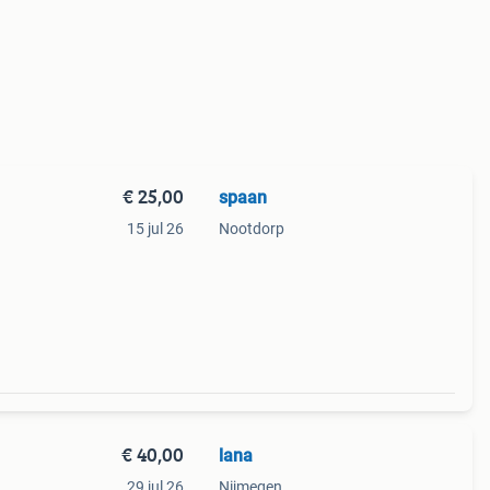
€ 25,00
spaan
15 jul 26
Nootdorp
€ 40,00
lana
29 jul 26
Nijmegen