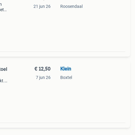
n
21 jun 26
Roosendaal
et
€ 12,50
Klein
toel
7 jun 26
Boxtel
kt.
eelte