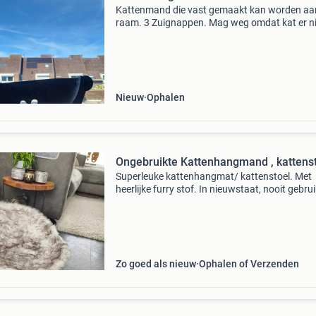
Kattenmand die vast gemaakt kan worden aa
raam. 3 Zuignappen. Mag weg omdat kat er ni
naar omkijkt. Pas 2 maanden in huis, nooit
gebruikt.
Nieuw
Ophalen
Ongebruikte Kattenhangmand , kattens
Superleuke kattenhangmat/ kattenstoel. Met
heerlijke furry stof. In nieuwstaat, nooit gebrui
Kan ook voor kleine honden natuurlijk. Ligged
50 cm diameter, hoogte 32 cm. Kan plat
opgeborgen wor
Zo goed als nieuw
Ophalen of Verzenden