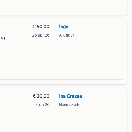
€ 50,00
Inge
26 apr 26
Alkmaar
t van
len
vm
€ 20,00
Ina Crezee
7 jun 26
Heemskerk