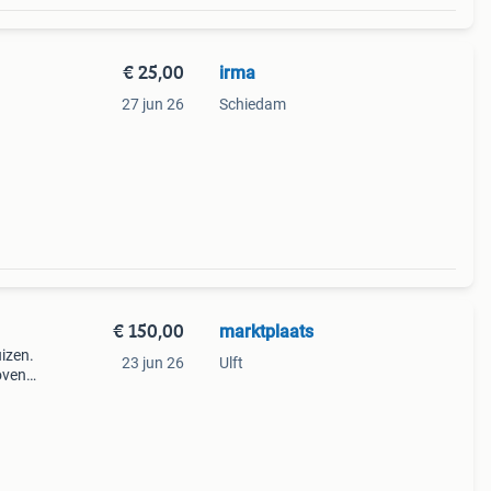
€ 25,00
irma
27 jun 26
Schiedam
€ 150,00
marktplaats
izen.
23 jun 26
Ulft
boven
baar.
 of