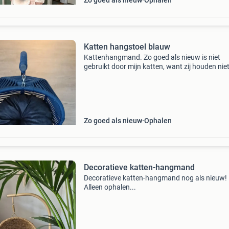
Zo goed als nieuw
Ophalen
Katten hangstoel blauw
Kattenhangmand. Zo goed als nieuw is niet
gebruikt door mijn katten, want zij houden nie
schommelen. Heb jij een kat die van schomme
houdt is deze ideaal voor jou. Graag afhalen i
formaat.
Zo goed als nieuw
Ophalen
Decoratieve katten-hangmand
Decoratieve katten-hangmand nog als nieuw!
Alleen ophalen...