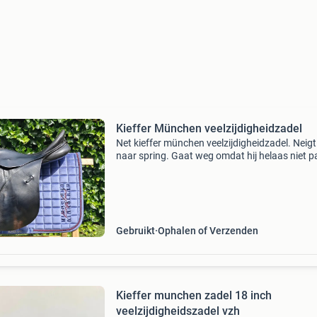
Kieffer München veelzijdigheidzadel
Net kieffer münchen veelzijdigheidzadel. Neig
naar spring. Gaat weg omdat hij helaas niet p
op mijn huidige paard. Veel kamer ruimte waa
het fijn is voor paarden met een hoge schoft. I
Gebruikt
Ophalen of Verzenden
Kieffer munchen zadel 18 inch
veelzijdigheidszadel vzh