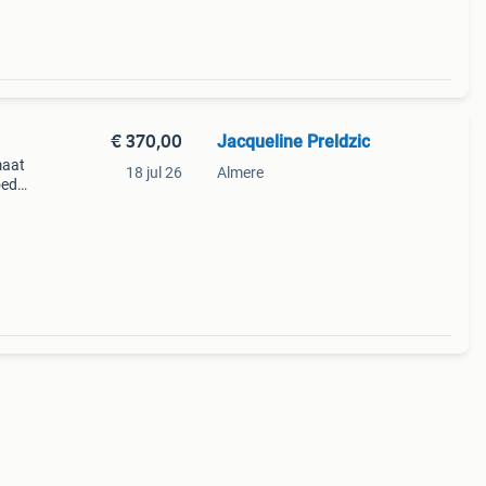
€ 370,00
Jacqueline Preldzic
maat
18 jul 26
Almere
oed
kende
at