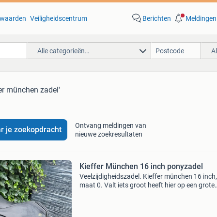
waarden
Veiligheidscentrum
Berichten
Meldingen
Alle categorieën…
A
fer münchen zadel'
Ontvang meldingen van
r je zoekopdracht
nieuwe zoekresultaten
Kieffer München 16 inch ponyzadel
Veelzijdigheidszadel. Kieffer münchen 16 inch,
maat 0. Valt iets groot heeft hier op een grote
ronde c pony gelegen boommaat 32 2,5 jaar
geleden wol en singelstoten vernieuwd 6 maa
geleden nog bij