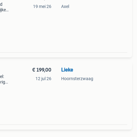
ed
19 mei 26
Axel
ijke
iemen
€ 199,00
Lieke
l:
12 jul 26
Hoornsterzwaag
rig
. Het
c