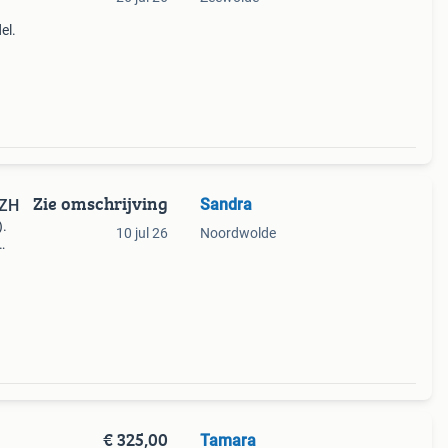
el.
Zie omschrijving
Sandra
VZH
).
10 jul 26
Noordwolde
€ 325,00
Tamara