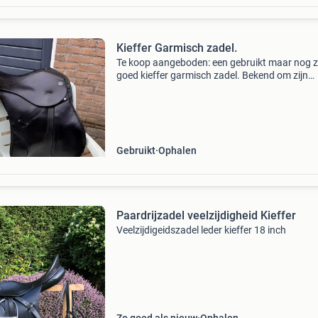
Kieffer Garmisch zadel.
Te koop aangeboden: een gebruikt maar nog z
goed kieffer garmisch zadel. Bekend om zijn
comfortabele zit en fijne pasvorm voor zowel r
als paard. • merk: kieffer • model: garmisch &b
Gebruikt
Ophalen
Paardrijzadel veelzijdigheid Kieffer
Veelzijdigeidszadel leder kieffer 18 inch