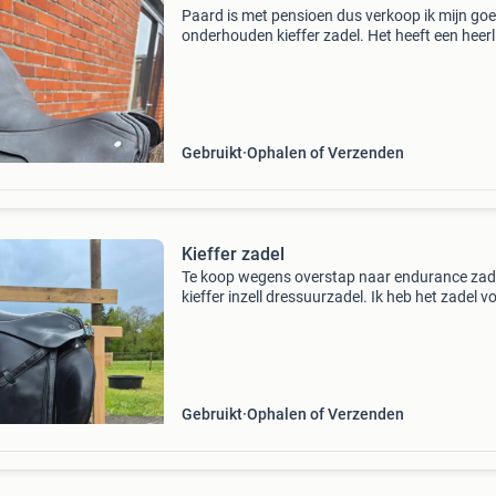
Paard is met pensioen dus verkoop ik mijn go
onderhouden kieffer zadel. Het heeft een heerl
zit. 18" evt met sprenger veiligheidsbeugels, r
en kieffer singel maat 75. Zadel kaal 275 eu
Gebruikt
Ophalen of Verzenden
Kieffer zadel
Te koop wegens overstap naar endurance zade
kieffer inzell dressuurzadel. Ik heb het zadel vo
jaar overgenomen bij aanschaf van mijn paard
betreft een kieffer inzell die gebruikt is op een 
Gebruikt
Ophalen of Verzenden