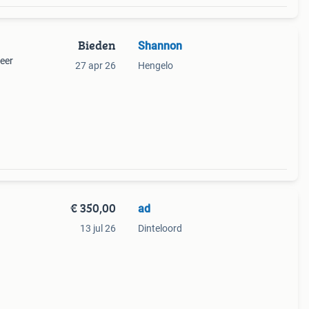
Bieden
Shannon
eer
27 apr 26
Hengelo
uiter
€ 350,00
ad
13 jul 26
Dinteloord