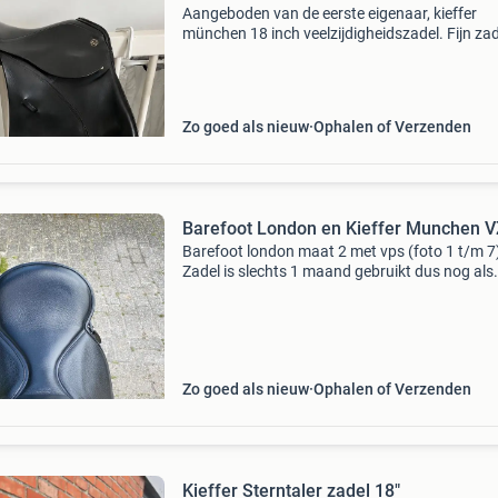
Aangeboden van de eerste eigenaar, kieffer
münchen 18 inch veelzijdigheidszadel. Fijn zad
Zo goed als nieuw
Ophalen of Verzenden
Barefoot London en Kieffer Munchen 
Barefoot london maat 2 met vps (foto 1 t/m 7
Zadel is slechts 1 maand gebruikt dus nog als
nieuw. Inclusief fysiopad, extra wrongen, 2
pommels m en w, schapenwollen dekje en
beschermhoes. Set kost n
Zo goed als nieuw
Ophalen of Verzenden
Kieffer Sterntaler zadel 18"