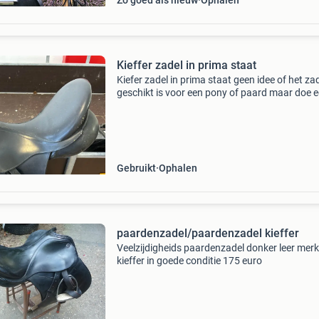
Zo goed als nieuw
Ophalen
Kieffer zadel in prima staat
Kiefer zadel in prima staat geen idee of het za
geschikt is voor een pony of paard maar doe 
leuk bod en haal het op
Gebruikt
Ophalen
paardenzadel/paardenzadel kieffer
Veelzijdigheids paardenzadel donker leer merk
kieffer in goede conditie 175 euro