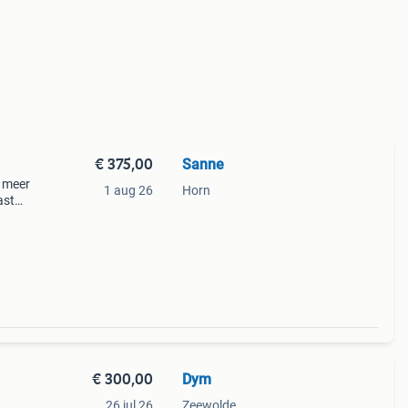
€ 375,00
Sanne
t meer
1 aug 26
Horn
ast
rdoor
s
€ 300,00
Dym
26 jul 26
Zeewolde