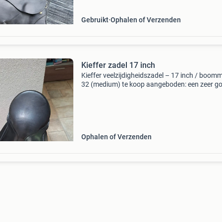
Gebruikt
Ophalen of Verzenden
Kieffer zadel 17 inch
Kieffer veelzijdigheidszadel – 17 inch / boom
32 (medium) te koop aangeboden: een zeer g
onderhouden veelzijdigheidszadel van het be
duitse kwaliteitsmerk kieffer, model münchen 
(anatom
Ophalen of Verzenden