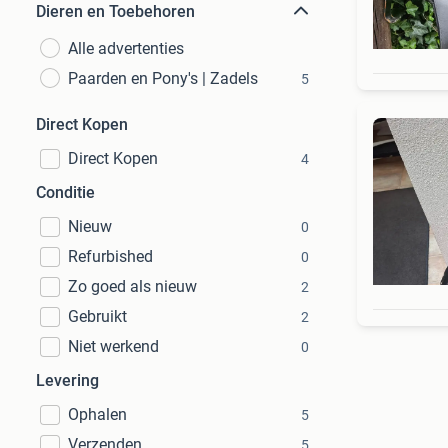
Dieren en Toebehoren
Alle advertenties
Paarden en Pony's | Zadels
5
Direct Kopen
Direct Kopen
4
Conditie
Nieuw
0
Refurbished
0
Zo goed als nieuw
2
Gebruikt
2
Niet werkend
0
Levering
Ophalen
5
Verzenden
5