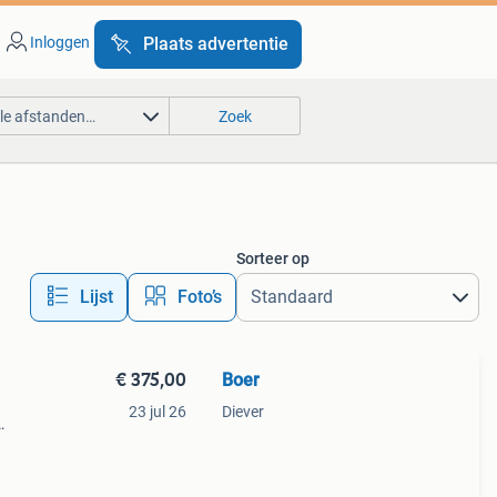
Inloggen
Plaats advertentie
lle afstanden…
Zoek
Sorteer op
Lijst
Foto’s
€ 375,00
Boer
23 jul 26
Diever
nden