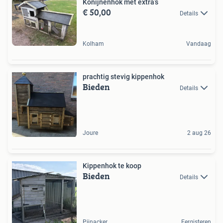
Konijnenhok met extra’s
€ 50,00
Details
Kolham
Vandaag
prachtig stevig kippenhok
Bieden
Details
Joure
2 aug 26
Kippenhok te koop
Bieden
Details
Pijnacker
Eergisteren