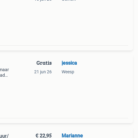
Gratis
jessica
 maar
21 jun 26
Weesp
bad
is
€ 22,95
Marianne
uur/