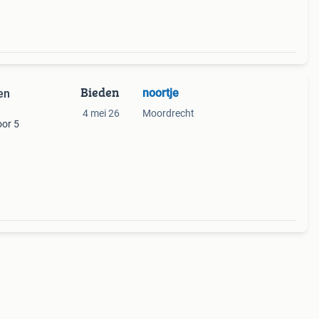
Bieden
noortje
en
4 mei 26
Moordrecht
oor 5