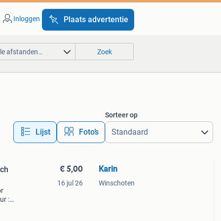
Inloggen
Plaats advertentie
lle afstanden…
Zoek
Sorteer op
Lijst
Foto’s
€ 5,00
Karin
sch
16 jul 26
Winschoten
or
ur :
t
 wordt