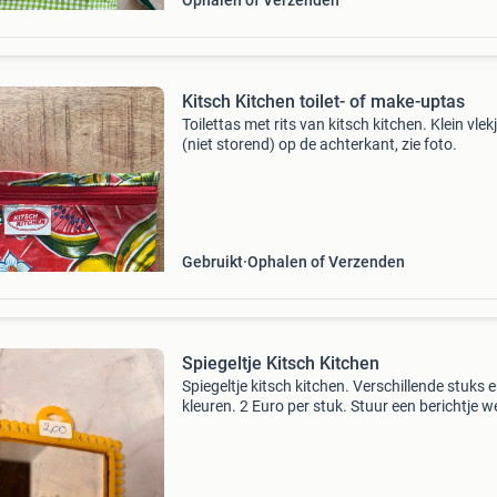
Ophalen of Verzenden
Kitsch Kitchen toilet- of make-uptas
Toilettas met rits van kitsch kitchen. Klein vlek
(niet storend) op de achterkant, zie foto.
Gebruikt
Ophalen of Verzenden
Spiegeltje Kitsch Kitchen
Spiegeltje kitsch kitchen. Verschillende stuks 
kleuren. 2 Euro per stuk. Stuur een berichtje w
kleur en hoeveel u wilt hebben. Nieuw. Afkoms
uit eigen winkel: cadeautje van daphne