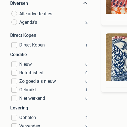
Diversen
Alle advertenties
Agenda's
2
Direct Kopen
Direct Kopen
1
Conditie
Nieuw
0
Refurbished
0
Zo goed als nieuw
0
Gebruikt
1
Niet werkend
0
Levering
Ophalen
2
Verzenden
2