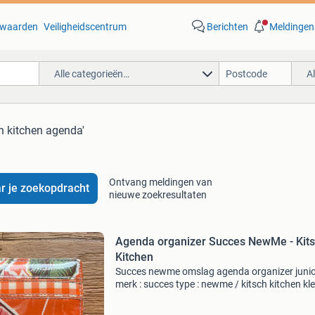
waarden
Veiligheidscentrum
Berichten
Meldingen
Alle categorieën…
A
ch kitchen agenda'
Ontvang meldingen van
r je zoekopdracht
nieuwe zoekresultaten
Agenda organizer Succes NewMe - Kit
Kitchen
Succes newme omslag agenda organizer juni
merk : succes type : newme / kitsch kitchen kle
oranje multicolor geschikt voor vullingen in he
formaat junior 6- rings let op : deze organizer