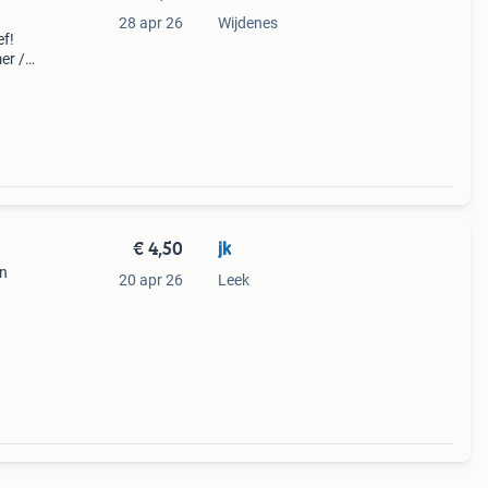
28 apr 26
Wijdenes
ef!
er /
en...
ng,
€ 4,50
jk
an
20 apr 26
Leek