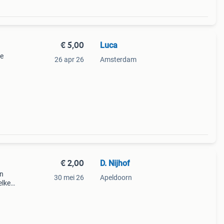
€ 5,00
Luca
je
26 apr 26
Amsterdam
€ 2,00
D. Nijhof
en
30 mei 26
Apeldoorn
elke
tig