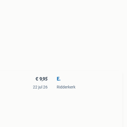
€ 9,95
E.
22 jul 26
Ridderkerk