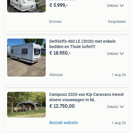
€ 5.999,-
Details
Emmen
Eergisteren
Dethleffs 460 LE (2020) met enkele
bedden en Thule luifel!!!
€ 18.950,-
Details
Alkmaar
1 aug 26
Campooz 2026 van Kip Caravans meest
stoere vouwwagen in NL
€ 12.750,00
Details
Bezoek website
1 aug 26