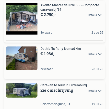
Avento Master de luxe 385- Compacte
caravan bj '91
€ 2.750,-
Details
Bolsward
2 aug 26
Dethleffs Rally Nomad 4m
€ 1.986,-
Details
Zevenaar
28 jul 26
Caravan te huur in Luxemburg
Zie omschrijving
Details
Heiderscheidgrund, LU
19 jul 26