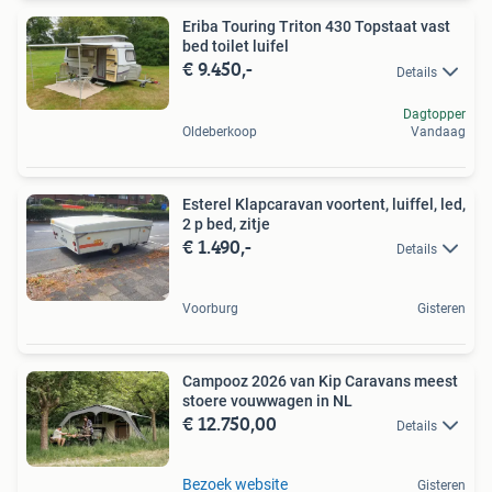
Eriba Touring Triton 430 Topstaat vast
bed toilet luifel
€ 9.450,-
Details
Dagtopper
Oldeberkoop
Vandaag
Esterel Klapcaravan voortent, luiffel, led,
2 p bed, zitje
€ 1.490,-
Details
Voorburg
Gisteren
Campooz 2026 van Kip Caravans meest
stoere vouwwagen in NL
€ 12.750,00
Details
Bezoek website
Gisteren