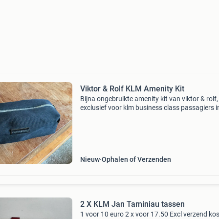
Viktor & Rolf KLM Amenity Kit
Bijna ongebruikte amenity kit van viktor & rolf,
exclusief voor klm business class passagiers 
periode 2013 - 2015. De kit bevat een toilettas,
slaapmasker, sokken, lippenbalsem, earplugs 
Nieuw
Ophalen of Verzenden
2 X KLM Jan Taminiau tassen
1 voor 10 euro 2 x voor 17.50 Excl verzend ko