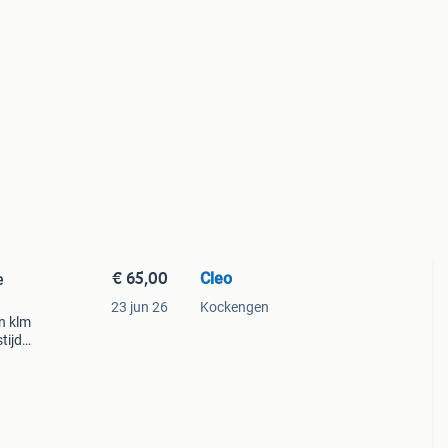
€ 65,00
Cleo
e
23 jun 26
Kockengen
n klm
tijds
 x 28