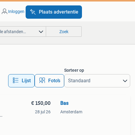
Inloggen
Plaats advertentie
lle afstanden…
Zoek
Sorteer op
Lijst
Foto’s
€ 150,00
Bas
28 jul 26
Amsterdam
ruik
.