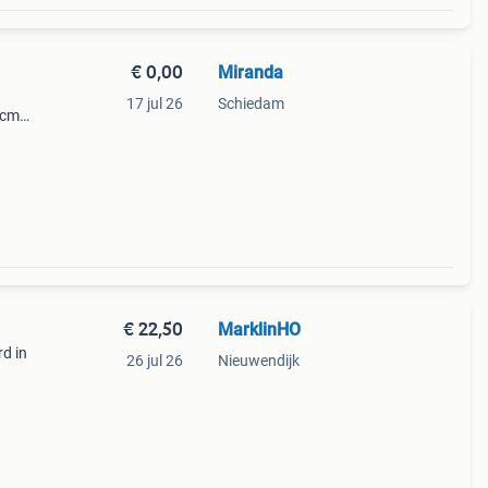
€ 0,00
Miranda
17 jul 26
Schiedam
 cm
€ 22,50
MarklinHO
rd in
26 jul 26
Nieuwendijk
ruikt,
een