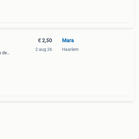
€ 2,50
Mara
2 aug 26
Haarlem
n de
en