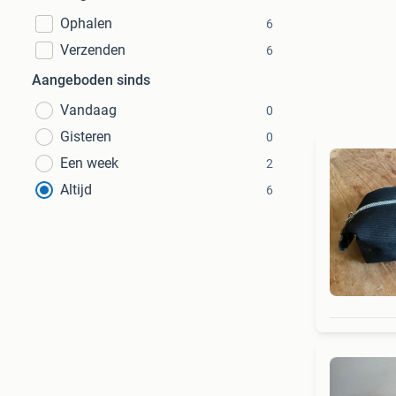
Ophalen
6
Verzenden
6
Aangeboden sinds
Vandaag
0
Gisteren
0
Een week
2
Altijd
6