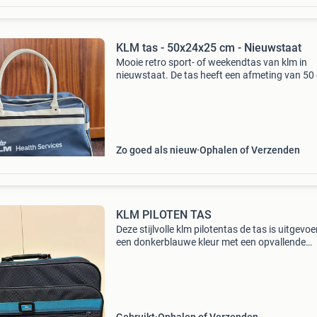
KLM tas - 50x24x25 cm - Nieuwstaat
Mooie retro sport- of weekendtas van klm in
nieuwstaat. De tas heeft een afmeting van 50
breed, 24 cm diep en 25 cm hoog. Aan de
buitenzijde een lange rits met zijvak aan de
binnenzijde bevindt zic
Zo goed als nieuw
Ophalen of Verzenden
KLM PILOTEN TAS
Deze stijlvolle klm pilotentas de tas is uitgevoe
een donkerblauwe kleur met een opvallende
turquoise streep en het klm-logo. De tas is geb
maar verkeert in goede staat en is klaar voor 