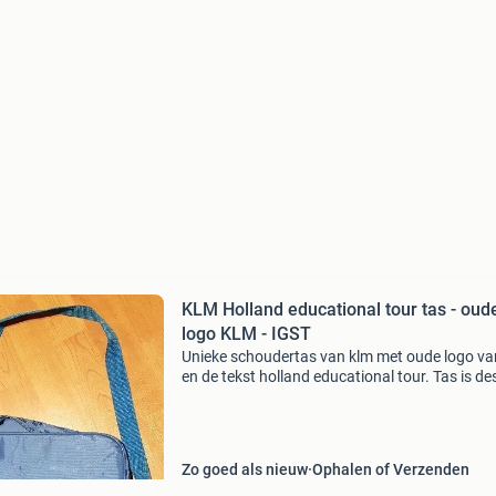
KLM Holland educational tour tas - oud
logo KLM - IGST
Unieke schoudertas van klm met oude logo va
en de tekst holland educational tour. Tas is des
hier speciaal voor uitgegeven. Afmetingen: 35
x 12 cm. Uniek, nergens meer te vinden! Tas is
Zo goed als nieuw
Ophalen of Verzenden