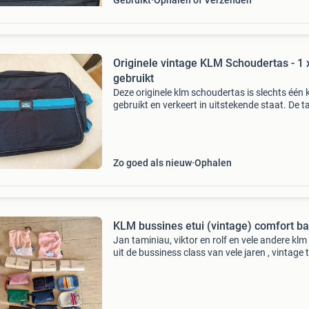
Gebruikt
Ophalen of Verzenden
Originele vintage KLM Schoudertas - 1 
gebruikt
Deze originele klm schoudertas is slechts één 
gebruikt en verkeert in uitstekende staat. De t
heeft een verstelbare schouderriem voor opti
draagcomfort en is voorzien van uitstekende r
Zo goed als nieuw
Ophalen
KLM bussines etui (vintage) comfort b
Jan taminiau, viktor en rolf en vele andere klm
uit de bussiness class van vele jaren , vintage 
nomen voor sommigen. Ik wil van deze af, heb 
25 jaar voor gespaard en. Velen hebben nog a