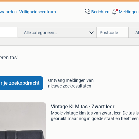
waarden
Veiligheidscentrum
Berichten
Meldingen
Alle categorieën…
A
eren tas'
Ontvang meldingen van
r je zoekopdracht
nieuwe zoekresultaten
Vintage KLM tas - Zwart leer
Mooie vintage klm tas van zwart leer. De tas is
gebruikt maar nog in goede staat en heeft een
klassieke uitstraling. Ideaal voor dagelijks geb
of als verzamelobject voor liefhebbers van klm
Prijs