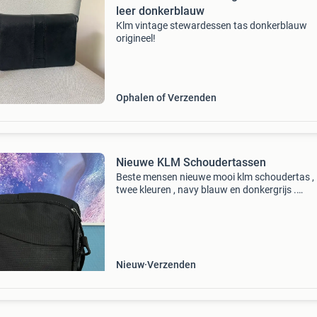
leer donkerblauw
Klm vintage stewardessen tas donkerblauw
origineel!
Ophalen of Verzenden
Nieuwe KLM Schoudertassen
Beste mensen nieuwe mooi klm schoudertas , 
twee kleuren , navy blauw en donkergrijs .
Waterdichte lerenschoudertas met aangepast
schouderbanden , voor vakantie , sport , werk 
school , wandelen,
Nieuw
Verzenden