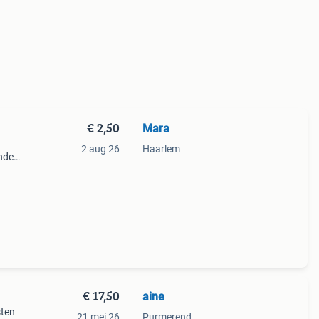
€ 2,50
Mara
2 aug 26
Haarlem
inde
en e
€ 17,50
aine
sten
21 mei 26
Purmerend