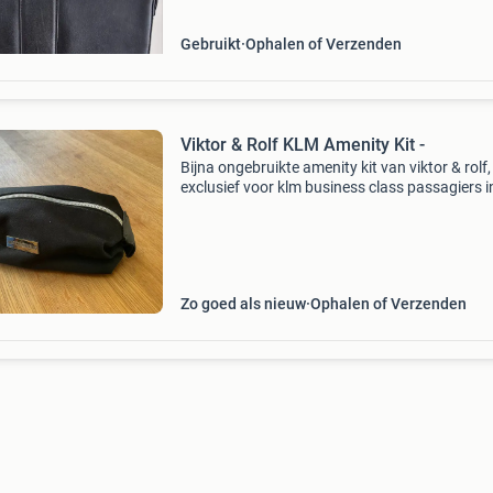
Gebruikt
Ophalen of Verzenden
Viktor & Rolf KLM Amenity Kit -
Bijna ongebruikte amenity kit van viktor & rolf,
exclusief voor klm business class passagiers i
periode 2013 - 2015. De kit bevat een toilettas,
slaapmasker, sokken, lippenbalsem, earplugs 
Zo goed als nieuw
Ophalen of Verzenden