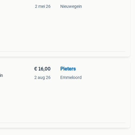
2 mei 26
Nieuwegein
€ 16,00
Pieters
in
2 aug 26
Emmeloord
e
,