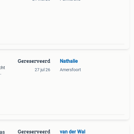
Gereserveerd
Nathalie
cht
27 jul 26
Amersfoort
s
rzien
Gereserveerd
van der Wal
tas