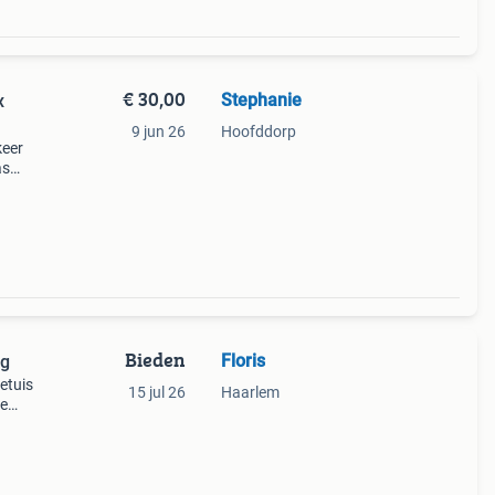
€ 30,00
Stephanie
x
9 jun 26
Hoofddorp
keer
as
maal
itsen
Bieden
Floris
ag
 etuis
15 jul 26
Haarlem
te
er al