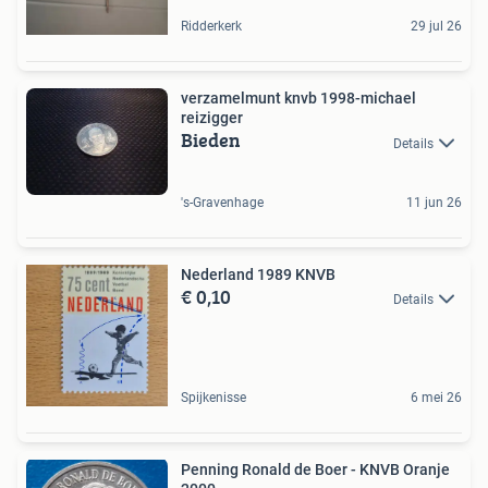
Ridderkerk
29 jul 26
verzamelmunt knvb 1998-michael
reizigger
Bieden
Details
's-Gravenhage
11 jun 26
Nederland 1989 KNVB
€ 0,10
Details
Spijkenisse
6 mei 26
Penning Ronald de Boer - KNVB Oranje