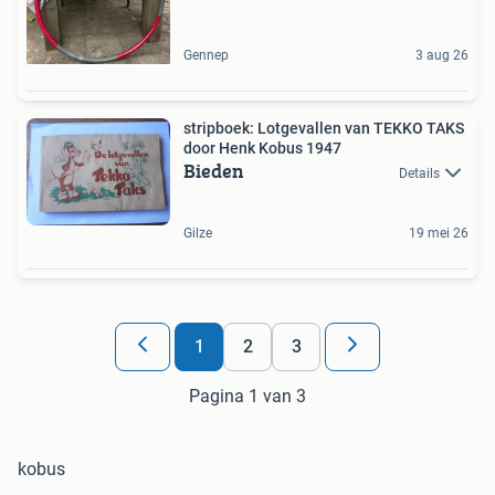
Gennep
3 aug 26
stripboek: Lotgevallen van TEKKO TAKS
door Henk Kobus 1947
Bieden
Details
Gilze
19 mei 26
1
2
3
Pagina 1 van 3
kobus