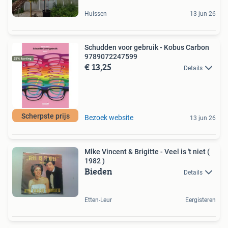
Huissen
13 jun 26
Schudden voor gebruik - Kobus Carbon
9789072247599
€ 13,25
Details
Scherpste prijs
Bezoek website
13 jun 26
Mlke Vincent & Brigitte - Veel is 't niet (
1982 )
Bieden
Details
Etten-Leur
Eergisteren