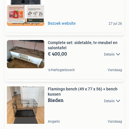
Scherpste prijs
Bezoek website
27 jul 26
Complete set: sidetable, tv-meubel en
salontafel
€ 400,00
Details
's-Hertogenbosch
Vandaag
Flamingo bench (49 x 77 x 56) + bench
kussen
Bieden
Details
Angerlo
Vandaag