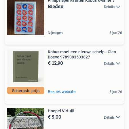
Philips Spel kaarten Kobus Kwaliteit
Bieden
Details
Nijmegen
6 jun 26
Kobus moet een nieuwe schelp - Cleo
Doeve 9789083533827
€ 12,90
Details
Scherpste prijs
Bezoek website
6 jun 26
Hoepel Virtufit
€ 5,00
Details