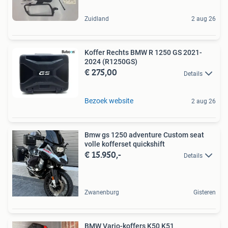
Zuidland
2 aug 26
Koffer Rechts BMW R 1250 GS 2021-
2024 (R1250GS)
€ 275,00
Details
Bezoek website
2 aug 26
Bmw gs 1250 adventure Custom seat
volle kofferset quickshift
€ 15.950,-
Details
Zwanenburg
Gisteren
BMW Vario-koffers K50 K51