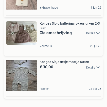
's-Gravenhage
1 jun 26
Konges Slojd ballerina rok en jurken 2-3
jaar
Zie omschrijving
Details
Veurne, BE
23 jul 26
Konges Slojd setje maatje 50/56
€ 30,00
Details
Heerlen
28 apr 26