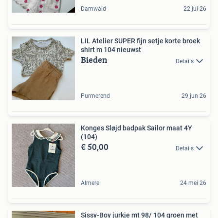
Damwâld
22 jul 26
LIL Atelier SUPER fijn setje korte broek
shirt m 104 nieuwst
Bieden
Details
Purmerend
29 jun 26
Konges Sløjd badpak Sailor maat 4Y
(104)
€ 50,00
Details
Almere
24 mei 26
Sissy-Boy jurkje mt 98/ 104 groen met