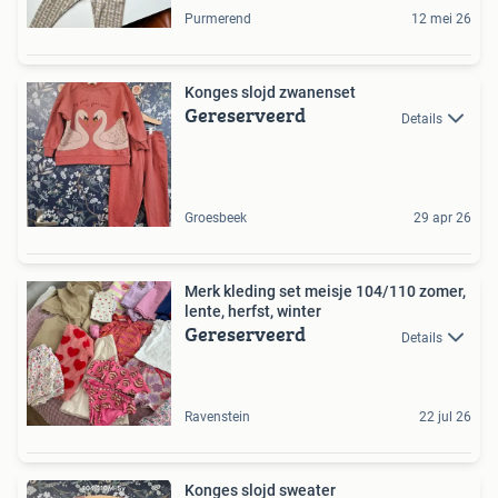
Purmerend
12 mei 26
Konges slojd zwanenset
Gereserveerd
Details
Groesbeek
29 apr 26
Merk kleding set meisje 104/110 zomer,
lente, herfst, winter
Gereserveerd
Details
Ravenstein
22 jul 26
Konges slojd sweater