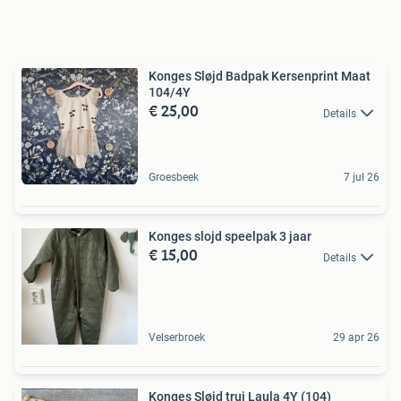
Konges Sløjd Badpak Kersenprint Maat
104/4Y
€ 25,00
Details
Groesbeek
7 jul 26
Konges slojd speelpak 3 jaar
€ 15,00
Details
Velserbroek
29 apr 26
Konges Sløjd trui Laula 4Y (104)