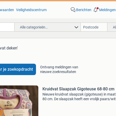
waarden
Veiligheidscentrum
Berichten
Meldingen
Alle categorieën…
A
dvat deken'
Ontvang meldingen van
r je zoekopdracht
nieuwe zoekresultaten
Kruidvat Slaapzak Gigoteuse 68-80 cm
Nieuwe kruidvat slaapzak (gigoteuse) in maat
80 cm. De slaapzak heeft een vrolijk paars/wit
patroon en is gewatteerd, ideaal voor de koud
nachten. Voorzien van een beschermkapje op
rits voor