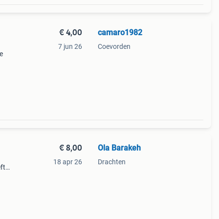
€ 4,00
camaro1982
7 jun 26
Coevorden
e
 en
€ 8,00
Ola Barakeh
18 apr 26
Drachten
ft