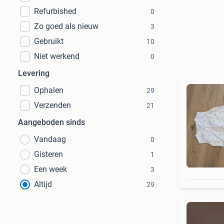
Refurbished
0
Zo goed als nieuw
3
Gebruikt
10
Niet werkend
0
Levering
Ophalen
29
Verzenden
21
Aangeboden sinds
Vandaag
0
Gisteren
1
Een week
3
Altijd
29