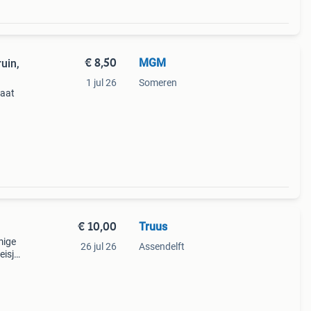
€ 8,50
MGM
ruin,
1 jul 26
Someren
maat
98
t92
€ 10,00
Truus
mige
26 jul 26
Assendelft
isje.