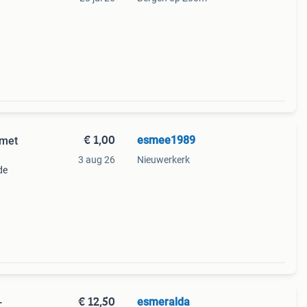
rdoor
ren.
€ 1,00
esmee1989
 met
3 aug 26
Nieuwerkerk
de
€ 12,50
esmeralda
-