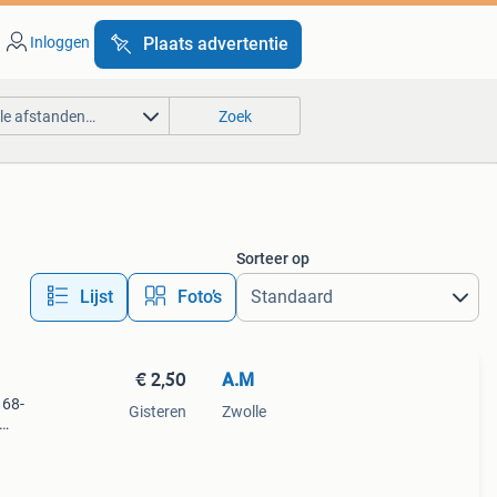
Inloggen
Plaats advertentie
lle afstanden…
Zoek
Sorteer op
Lijst
Foto’s
€ 2,50
A.M
 68-
Gisteren
Zwolle
ere
 de