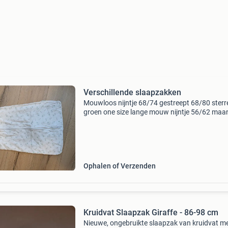
Verschillende slaapzakken
Mouwloos nijntje 68/74 gestreept 68/80 sterr
groen one size lange mouw nijntje 56/62 maa
56/62 afritsbare mouwen beer 70 vos 68/80 
86/104 bruin 7 hema, jollein, kruidvat, prenatal
nijntje
Ophalen of Verzenden
Kruidvat Slaapzak Giraffe - 86-98 cm
Nieuwe, ongebruikte slaapzak van kruidvat m