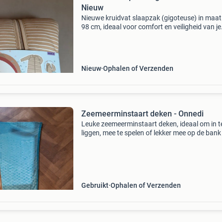
Nieuw
Nieuwe kruidvat slaapzak (gigoteuse) in maat
98 cm, ideaal voor comfort en veiligheid van je
baby. De slaapzak heeft afneembare mouwen 
gewatteerd, perfect voor verschillende
temperaturen. Gem
Nieuw
Ophalen of Verzenden
Zeemeerminstaart deken - Onnedi
Leuke zeemeerminstaart deken, ideaal om in t
liggen, mee te spelen of lekker mee op de bank
kruipen. De deken is blauw met een mooie glitt
gloed en is lekker lang, dus past waarschijnlijk
iedere
Gebruikt
Ophalen of Verzenden