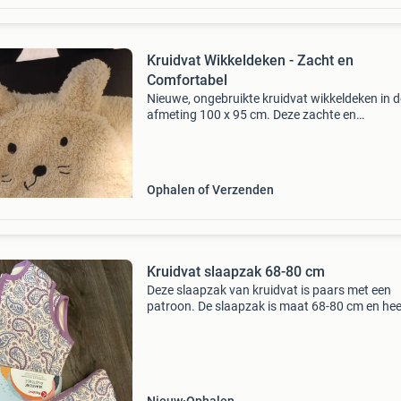
Kruidvat Wikkeldeken - Zacht en
Comfortabel
Nieuwe, ongebruikte kruidvat wikkeldeken in d
afmeting 100 x 95 cm. Deze zachte en
comfortabele deken is ideaal om je baby warm
geborgen te houden. Perfect voor thuis of
onderweg.
Ophalen of Verzenden
Kruidvat slaapzak 68-80 cm
Deze slaapzak van kruidvat is paars met een
patroon. De slaapzak is maat 68-80 cm en hee
een tog-waarde van 1.5. De vulling is 100%
polyester en de buitenkant is 100% katoen.