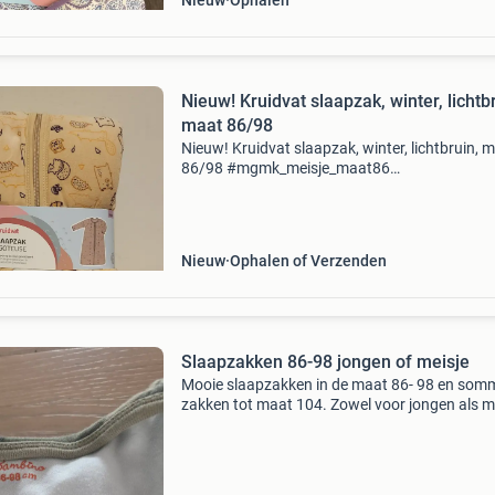
Nieuw
Ophalen
Nieuw! Kruidvat slaapzak, winter, lichtb
maat 86/98
Nieuw! Kruidvat slaapzak, winter, lichtbruin, 
86/98 #mgmk_meisje_maat86
#mgmk_meisje_maat92 #mgmk_meisje_maat
#mgmk_jongen_maat86 #mgmk_jongen_maa
#mgmk_jongen_maat98
Nieuw
Ophalen of Verzenden
Slaapzakken 86-98 jongen of meisje
Mooie slaapzakken in de maat 86- 98 en som
zakken tot maat 104. Zowel voor jongen als me
Dunne slaapzakken , maar ook mooie dikke
slaapzakken voor in de winter. 10 Stuks. Merk:
hema, kruidvat