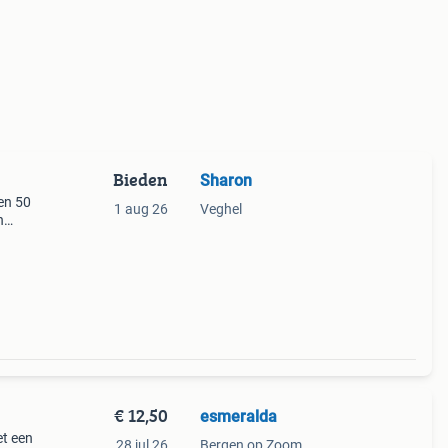
Bieden
Sharon
en 50
1 aug 26
Veghel
n
groen
,
€ 12,50
esmeralda
et een
28 jul 26
Bergen op Zoom