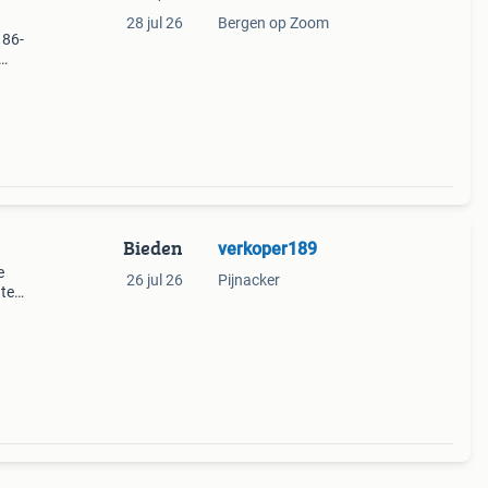
28 jul 26
Bergen op Zoom
 86-
en is
Bieden
verkoper189
e
26 jul 26
Pijnacker
 te
er