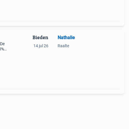
Bieden
Nathalie
 De
14 jul 26
Raalte
00%
in de