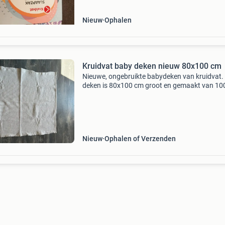
Nieuw
Ophalen
Kruidvat baby deken nieuw 80x100 cm
Nieuwe, ongebruikte babydeken van kruidvat.
deken is 80x100 cm groot en gemaakt van 1
katoen, wat zorgt voor een ademend en
comfortabel gevoel voor de baby. Ideaal voor 
wieg, ledikant of k
Nieuw
Ophalen of Verzenden