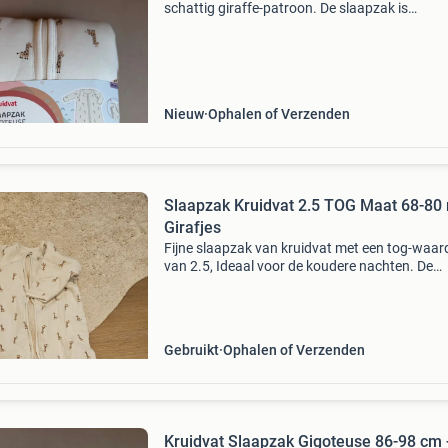
schattig giraffe-patroon. De slaapzak is
gewatteerd en heeft afritsbare mouwen, waa
deze geschikt is voor verschillende temperatu
Ideaal voor
Nieuw
Ophalen of Verzenden
Slaapzak Kruidvat 2.5 TOG Maat 68-80
Girafjes
Fijne slaapzak van kruidvat met een tog-waar
van 2.5, Ideaal voor de koudere nachten. De
slaapzak is maat 68-80 en heeft een schattig
patroon met girafjes.
Gebruikt
Ophalen of Verzenden
Kruidvat Slaapzak Gigoteuse 86-98 cm 