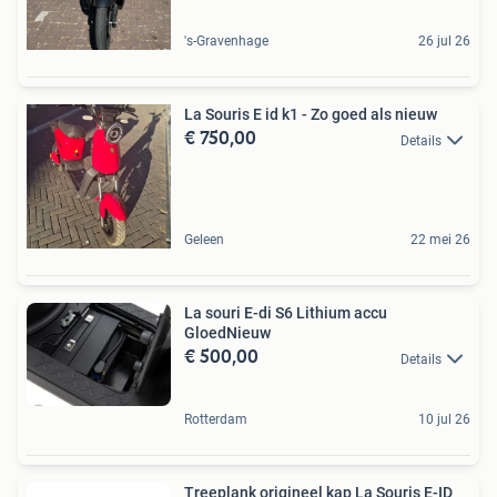
's-Gravenhage
26 jul 26
La Souris E id k1 - Zo goed als nieuw
€ 750,00
Details
Geleen
22 mei 26
La souri E-di S6 Lithium accu
GloedNieuw
€ 500,00
Details
Rotterdam
10 jul 26
Treeplank origineel kap La Souris E-ID