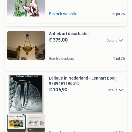
Bezoek website
15 jul 26
Antiek art deco luster
€ 375,00
Details
Geertruidenberg
1 jul 26
Lalique in Nederland - Lennart Booij
9789491196515
€ 106,90
Details
Scherpste prijs