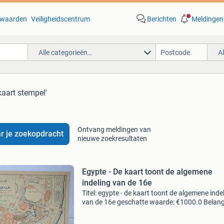
waarden
Veiligheidscentrum
Berichten
Meldingen
Alle categorieën…
A
kaart stempel'
Ontvang meldingen van
r je zoekopdracht
nieuwe zoekresultaten
Egypte - De kaart toont de algemene
indeling van de 16e
Titel: egypte - de kaart toont de algemene inde
van de 16e geschatte waarde: €1000.0 Belangr
winnende biedingen zijn exclusief 9%
koperbescherming + €3 kavel beschrijving de 