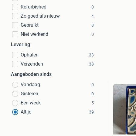
Refurbished
0
Zo goed als nieuw
4
Gebruikt
8
Niet werkend
0
Levering
Ophalen
33
Verzenden
38
Aangeboden sinds
Vandaag
0
Gisteren
0
Een week
5
Altijd
39