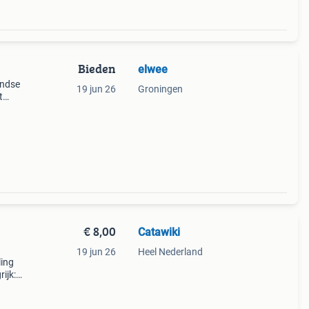
Bieden
elwee
andse
19 jun 26
Groningen
t
euw-
€ 8,00
Catawiki
19 jun 26
Heel Nederland
ling
ijk:
kaart