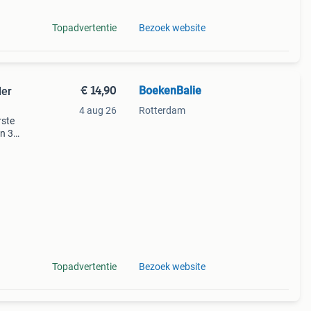
Topadvertentie
Bezoek website
€ 14,90
BoekenBalie
der
4 aug 26
Rotterdam
rste
en 30
ag
oldus
Topadvertentie
Bezoek website