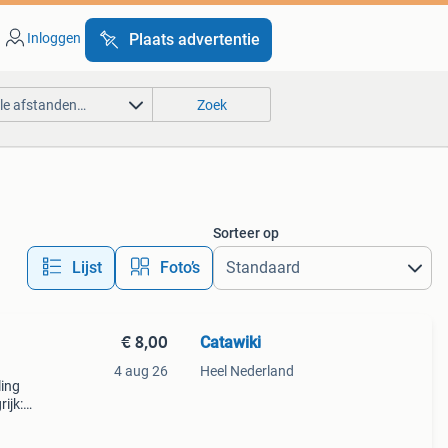
Inloggen
Plaats advertentie
lle afstanden…
Zoek
Sorteer op
Lijst
Foto’s
€ 8,00
Catawiki
4 aug 26
Heel Nederland
ling
ijk:
kaart