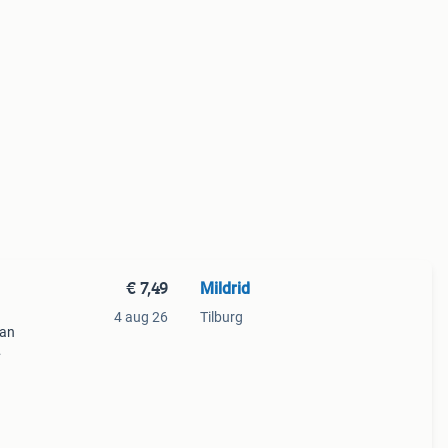
€ 7,49
Mildrid
4 aug 26
Tilburg
van
 een
nties