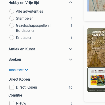
Hobby en Vrije tijd
Alle advertenties
Stempelen
4
Gezelschapsspellen |
1
Bordspellen
Knutselen
1
Antiek en Kunst
Boeken
Toon meer
Direct Kopen
Direct Kopen
10
S
Conditie
Nieuw
3