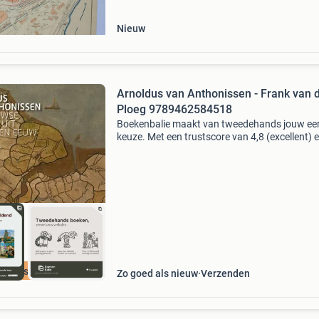
to
Nieuw
Arnoldus van Anthonissen - Frank van 
Ploeg 9789462584518
Boekenbalie maakt van tweedehands jouw ee
keuze. Met een trustscore van 4,8 (excellent) 
dagen retour garantie maken we dat iedere d
waar. Bestel direct op onze website! Titel: arn
van
cherpste prijs
Zo goed als nieuw
Verzenden