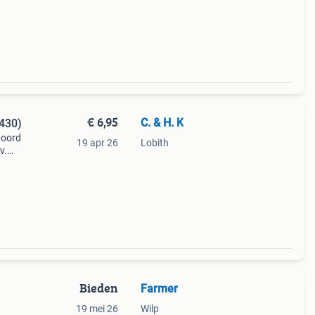
€ 6,95
C. & H. K
(430)
noord
19 apr 26
Lobith
v.
Bieden
Farmer
19 mei 26
Wilp