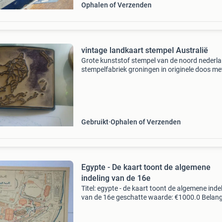
Ophalen of Verzenden
vintage landkaart stempel Australië
Grote kunststof stempel van de noord nederl
stempelfabriek groningen in originele doos me
afbeelding van australië (staatskundig) en ni
zeeland stempel is 16x13cm
Gebruikt
Ophalen of Verzenden
Egypte - De kaart toont de algemene
indeling van de 16e
Titel: egypte - de kaart toont de algemene inde
van de 16e geschatte waarde: €1000.0 Belangr
winnende biedingen zijn exclusief 9%
koperbescherming + €3 kavel beschrijving de 