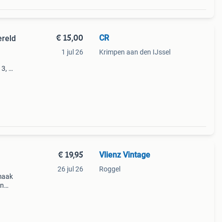
€ 15,00
CR
ereld
1 jul 26
Krimpen aan den IJssel
13, 5
oren
n
€ 19,95
Vlienz Vintage
26 jul 26
Roggel
 maak
en
een