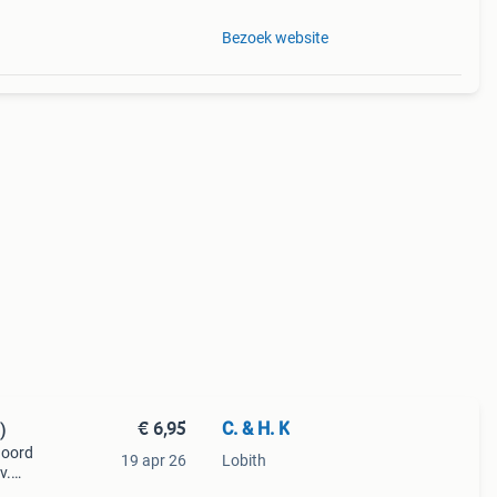
Bezoek website
€ 6,95
C. & H. K
)
noord
19 apr 26
Lobith
v.