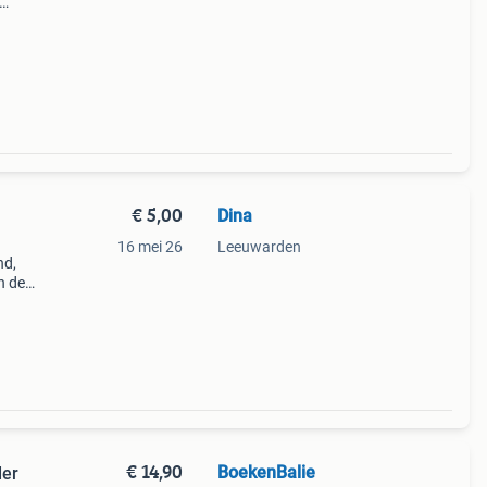
fie of
€ 5,00
Dina
16 mei 26
Leeuwarden
nd,
n de
zijn
€ 14,90
BoekenBalie
der