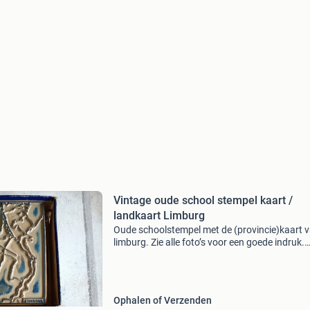
Vintage oude school stempel kaart /
landkaart Limburg
Oude schoolstempel met de (provincie)kaart 
limburg. Zie alle foto’s voor een goede indruk.
Mocht je nog vragen hebben; stuur dan gerust
berichtje. Kijk ook eens bij mijn andere adverte
en
Ophalen of Verzenden