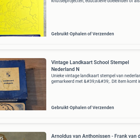
knutselprojecten, educatieve doeleinden of als
decoratie. Perfect voor liefhebbers van geogra
creatieve hobbyisten.
Gebruikt
Ophalen of Verzenden
Vintage Landkaart School Stempel
Nederland N
Unieke vintage landkaart stempel van nederla
gemarkeerd met &#39;n&#39;. Dit item komt i
originele doos en verkeert in goede staat voor 
leeftijd. Een bijzonder verzamelobject voor
Gebruikt
Ophalen of Verzenden
Arnoldus van Anthonissen - Frank van 