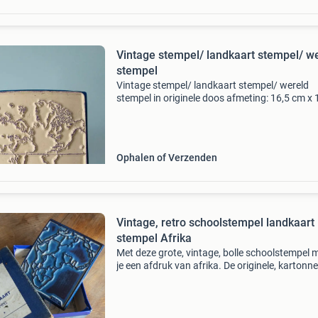
Vintage stempel/ landkaart stempel/ w
stempel
Vintage stempel/ landkaart stempel/ wereld
stempel in originele doos afmeting: 16,5 cm x 
cm x 6 cm in goede staat, lichte gebruikerssp
ophalen in krimpen aan den ijssel of verzende
(eigen r
Ophalen of Verzenden
Vintage, retro schoolstempel landkaart
stempel Afrika
Met deze grote, vintage, bolle schoolstempel
je een afdruk van afrika. De originele, kartonn
doos is er ook bij! De landkaart stempel heeft 
afmeting van 16,5 x 13,5 cm. Te koop voor €1