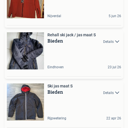
Nijverdal
5 jun 26
Rehall ski jack / jas maat S
Bieden
Details
Eindhoven
23 jul 26
Ski jas maat S
Bieden
Details
Rijpwetering
22 apr 26