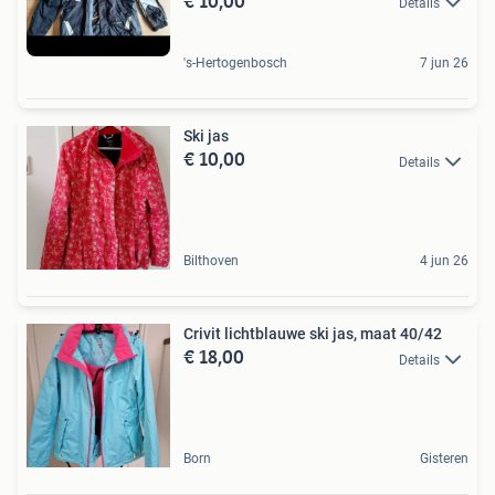
€ 10,00
Details
's-Hertogenbosch
7 jun 26
Ski jas
€ 10,00
Details
Bilthoven
4 jun 26
Crivit lichtblauwe ski jas, maat 40/42
€ 18,00
Details
Born
Gisteren