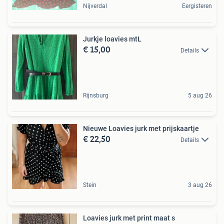
Nijverdal
Eergisteren
Jurkje loavies mtL
€ 15,00
Details
Rijnsburg
5 aug 26
Nieuwe Loavies jurk met prijskaartje
€ 22,50
Details
Stein
3 aug 26
Loavies jurk met print maat s