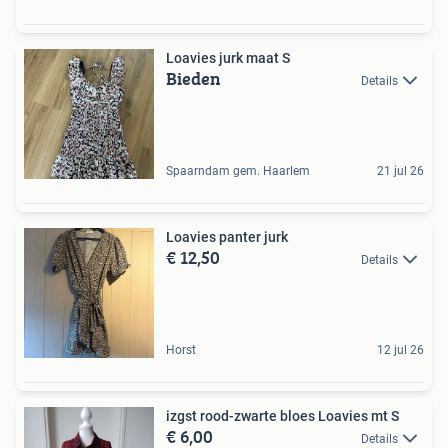
Loavies jurk maat S
Bieden
Details
Spaarndam gem. Haarlem
21 jul 26
Loavies panter jurk
€ 12,50
Details
Horst
12 jul 26
izgst rood-zwarte bloes Loavies mt S
€ 6,00
Details