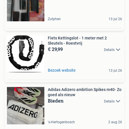
Zutphen
13 jul 26
Fiets Kettingslot - 1 meter met 2
Sleutels - Roestvrij
€ 29,99
Details
Bezoek website
13 jul 26
Adidas Adizero ambition Spikes m40- Zo
goed als nieuw
Bieden
Details
's-Hertogenbosch
2 aug 26