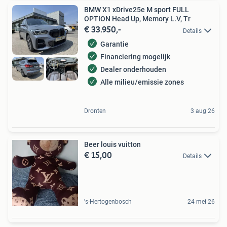
BMW X1 xDrive25e M sport FULL
OPTION Head Up, Memory L.V, Tr
€ 33.950,-
Details
Garantie
Financiering mogelijk
Dealer onderhouden
Alle milieu/emissie zones
Dronten
3 aug 26
Beer louis vuitton
€ 15,00
Details
's-Hertogenbosch
24 mei 26