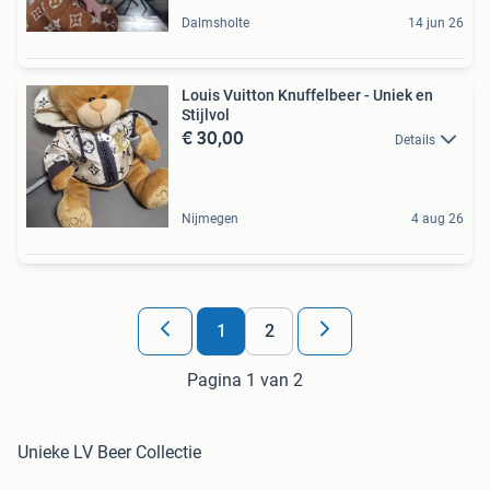
Dalmsholte
14 jun 26
Louis Vuitton Knuffelbeer - Uniek en
Stijlvol
€ 30,00
Details
Nijmegen
4 aug 26
1
2
Pagina 1 van 2
Unieke LV Beer Collectie