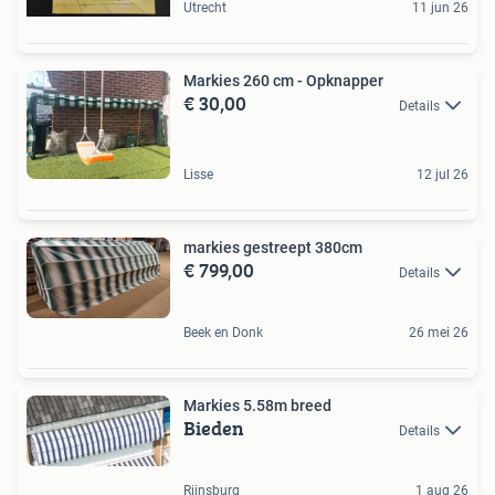
Utrecht
11 jun 26
Markies 260 cm - Opknapper
€ 30,00
Details
Lisse
12 jul 26
markies gestreept 380cm
€ 799,00
Details
Beek en Donk
26 mei 26
Markies 5.58m breed
Bieden
Details
Rijnsburg
1 aug 26