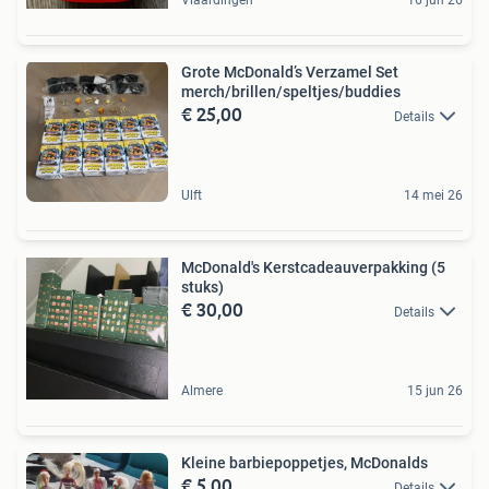
Grote McDonald’s Verzamel Set
merch/brillen/speltjes/buddies
€ 25,00
Details
Ulft
14 mei 26
McDonald's Kerstcadeauverpakking (5
stuks)
€ 30,00
Details
Almere
15 jun 26
Kleine barbiepoppetjes, McDonalds
€ 5,00
Details