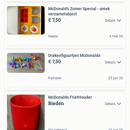
McDonald's Zomer Special - uniek
verzamelobject
€ 7,50
Details
Heeze
4 mei 26
Drakenfiguurtjes McDonalds
€ 7,50
Details
Kampen
25 jun 26
McDonalds FrietHouder
Bieden
Details
Vlaardingen
16 jun 26