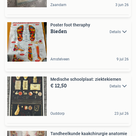
Zaandam
3 jun 26
Poster foot theraphy
Bieden
Details
Amstelveen
9 jul 26
Medische schoolplaat: ziektekiemen
€ 12,50
Details
Ouddorp
23 jul 26
Tandheelkunde kaakchirurgie anatomie