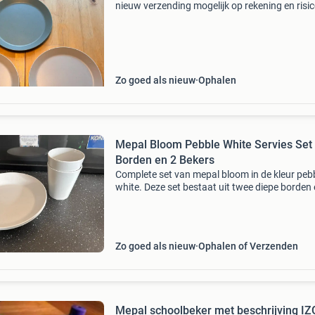
nieuw verzending mogelijk op rekening en risi
koper
Zo goed als nieuw
Ophalen
Mepal Bloom Pebble White Servies Set 
Borden en 2 Bekers
Complete set van mepal bloom in de kleur peb
white. Deze set bestaat uit twee diepe borden
twee bekers, perfect voor op de camping, dage
gebruik of voor picknicks. Het servies is gema
Zo goed als nieuw
Ophalen of Verzenden
Mepal schoolbeker met beschrijving I