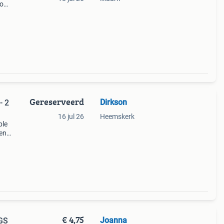
co
Gereserveerd
Dirkson
- 2
16 jul 26
Heemskerk
ble
 en
lijks
akt va
€ 4,75
Joanna
ZGS