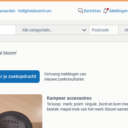
waarden
Veiligheidscentrum
Berichten
Meldingen
Alle categorieën…
A
l bloom'
Ontvang meldingen van
r je zoekopdracht
nieuwe zoekresultaten
Kampeer accessoires
Te koop : merk: point- virgule , bord en kom me
bestek: mepal mok van het merk: bloom same
kopen voor : €.25,- Ophalen