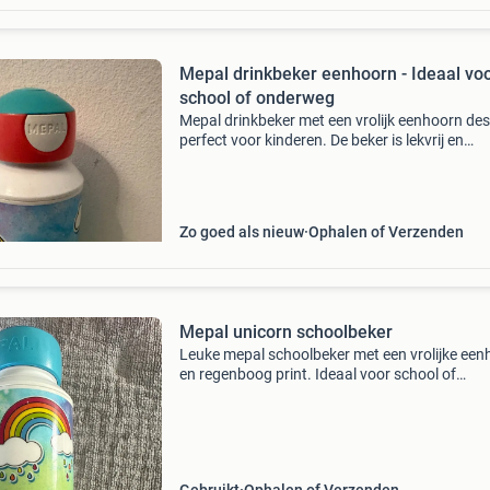
Mepal drinkbeker eenhoorn - Ideaal vo
school of onderweg
Mepal drinkbeker met een vrolijk eenhoorn des
perfect voor kinderen. De beker is lekvrij en
gemakkelijk te openen en sluiten, ideaal voor
school, sport of uitstapjes. Gemaakt van du
materiaa
Zo goed als nieuw
Ophalen of Verzenden
Mepal unicorn schoolbeker
Leuke mepal schoolbeker met een vrolijke een
en regenboog print. Ideaal voor school of
onderweg. De beker is gebruikt, maar nog in 
staat en klaar voor een volgende ronde.