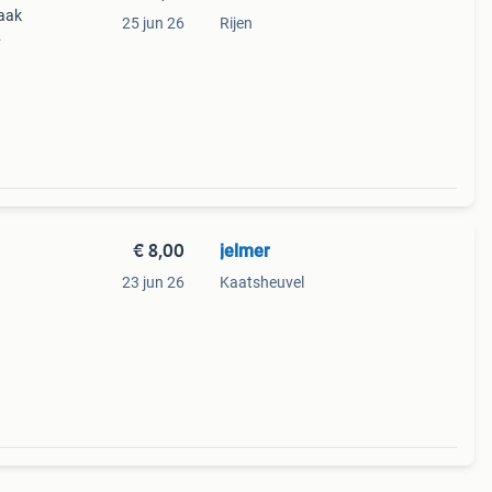
aak
25 jun 26
Rijen
 je
€ 8,00
jelmer
23 jun 26
Kaatsheuvel