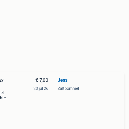
€ 7,00
Jess
ox
23 jul 26
Zaltbommel
het
chte
dt op