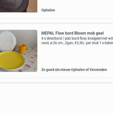
Ophalen
MEPAL Flow bord Bloom mok geel
4 x dinerbord / plat bord flow, knalgeel met wi
rand, ø 26 cm., Zgan, €2,50,- per stuk 1 x beke
pebble yellow, h. 10, Ø 8,5 Cm., Ongebruikt, €2
prijs is voor de set
Zo goed als nieuw
Ophalen of Verzenden