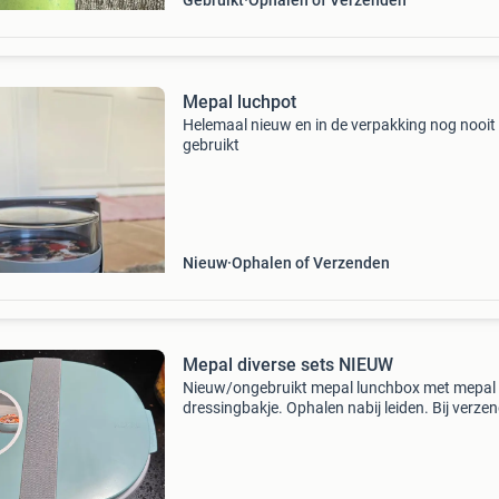
Gebruikt
Ophalen of Verzenden
Mepal luchpot
Helemaal nieuw en in de verpakking nog nooit
gebruikt
Nieuw
Ophalen of Verzenden
Mepal diverse sets NIEUW
Nieuw/ongebruikt mepal lunchbox met mepal
dressingbakje. Ophalen nabij leiden. Bij verze
verzendkosten voor rekening koper. Bij interes
bieden naar waarde.