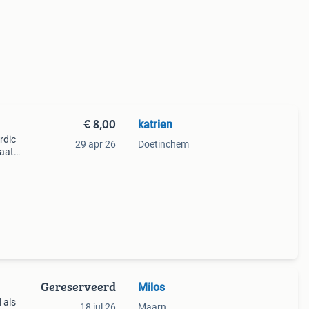
€ 8,00
katrien
rdic
29 apr 26
Doetinchem
taat
oop
Gereserveerd
Milos
 als
18 jul 26
Maarn