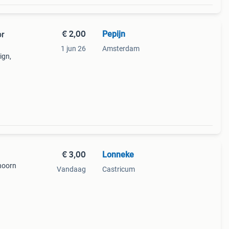
€ 2,00
Pepijn
or
1 jun 26
Amsterdam
ign,
urzaam
€ 3,00
Lonneke
hoorn
Vandaag
Castricum
goede