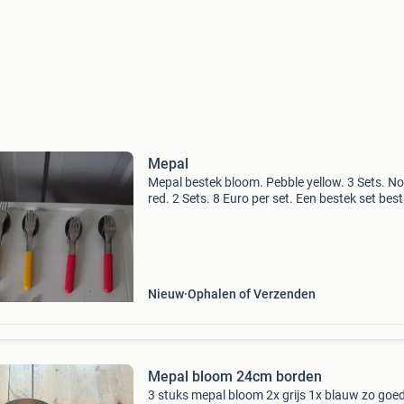
Mepal
Mepal bestek bloom. Pebble yellow. 3 Sets. No
red. 2 Sets. 8 Euro per set. Een bestek set bes
uit 1 lepel, 1 vork, 1 mes. Verzending bij aank
vanaf 16 euro. Op lagere biedingen via de mail
Nieuw
Ophalen of Verzenden
Mepal bloom 24cm borden
3 stuks mepal bloom 2x grijs 1x blauw zo goed