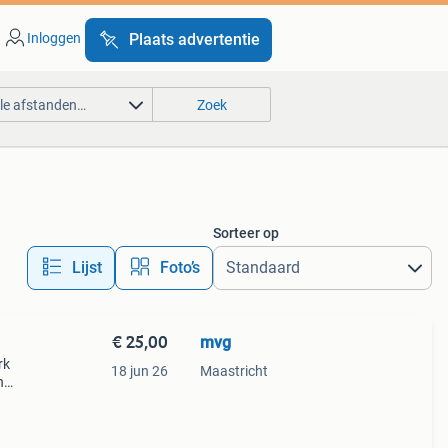
Inloggen
Plaats advertentie
lle afstanden…
Zoek
Sorteer op
Lijst
Foto’s
€ 25,00
mvg
rk
18 jun 26
Maastricht
n