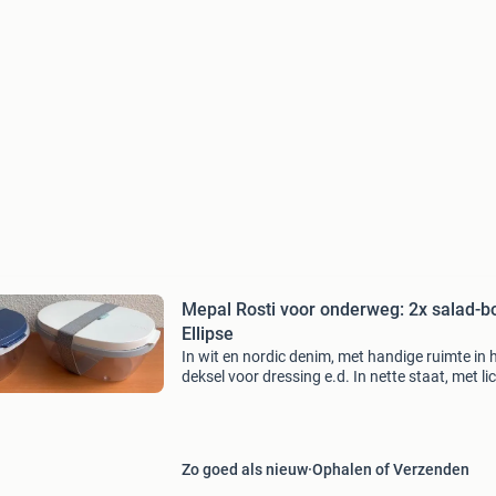
Mepal Rosti voor onderweg: 2x salad-b
Ellipse
In wit en nordic denim, met handige ruimte in 
deksel voor dressing e.d. In nette staat, met li
gebruikssporen. Prijs is per 2 en vast, dus wor
biedingen niet gereageerd. Verzenden kan (ri
Zo goed als nieuw
Ophalen of Verzenden