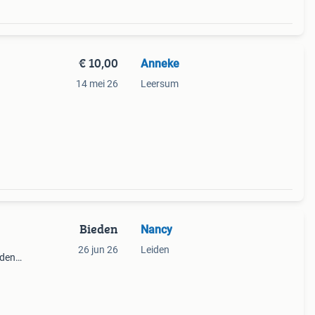
€ 10,00
Anneke
14 mei 26
Leersum
Bieden
Nancy
26 jun 26
Leiden
nden
se