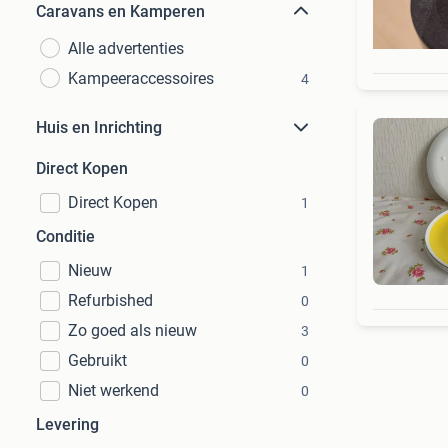
Caravans en Kamperen
Alle advertenties
Kampeeraccessoires
4
Huis en Inrichting
Direct Kopen
Direct Kopen
1
Conditie
Nieuw
1
Refurbished
0
Zo goed als nieuw
3
Gebruikt
0
Niet werkend
0
Levering