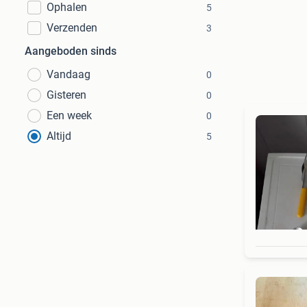
Ophalen
5
Verzenden
3
Aangeboden sinds
Vandaag
0
Gisteren
0
Een week
0
Altijd
5