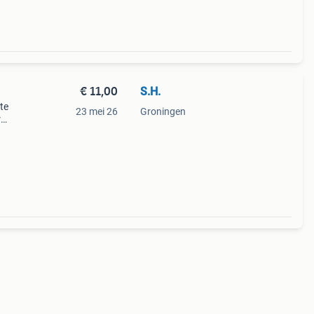
€ 11,00
S.H.
tte
23 mei 26
Groningen
r
,50