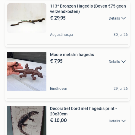
113* Bronzen Hagedis (Boven €75 geen
verzendkosten)
€ 29,95
Details
Augustinusga
30 jul 26
Mooie metslrn hagedis
€ 7,95
Details
Eindhoven
29 jul 26
Decoratief bord met hagedis print -
20x30cm
€ 10,00
Details