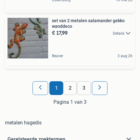
set van 2 metalen salamander gekko
wanddeco
€ 17,99
Details
Reuver
3 aug 26
1
2
3
Pagina 1 van 3
metalen hagedis
Gerelateerde zoektermen