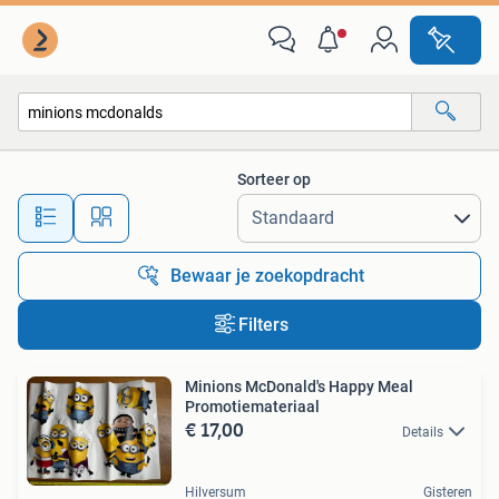
Alle categorieën…
Sorteer op
Alle afstanden…
Bewaar je zoekopdracht
Filters
Minions McDonald's Happy Meal
Promotiemateriaal
€ 17,00
Details
Hilversum
Gisteren