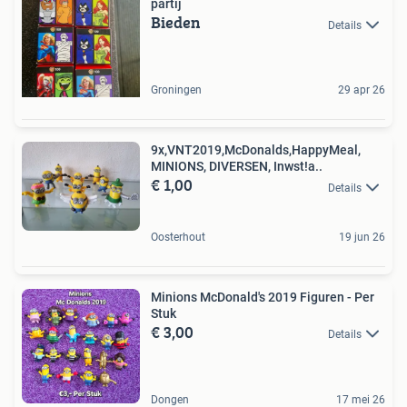
partij
Bieden
Details
Groningen
29 apr 26
9x,VNT2019,McDonalds,HappyMeal,
MINIONS, DIVERSEN, Inwst!a..
€ 1,00
Details
Oosterhout
19 jun 26
Minions McDonald's 2019 Figuren - Per
Stuk
€ 3,00
Details
Dongen
17 mei 26