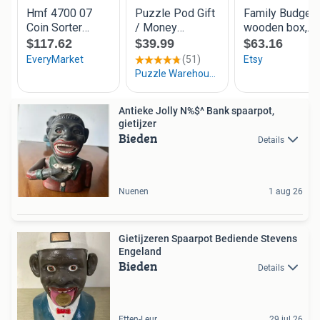
Antieke Jolly N%$^ Bank spaarpot,
gietijzer
Bieden
Details
Nuenen
1 aug 26
Gietijzeren Spaarpot Bediende Stevens
Engeland
Bieden
Details
Etten-Leur
29 jul 26