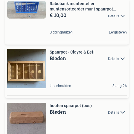
Rabobank muntenteller
muntensorteerder munt spaarpot
€ 10,00
sleutel
Details
Biddinghuizen
Eergisteren
Spaarpot - Clayre & Eef!
Bieden
Details
IJsselmuiden
3 aug 26
houten spaarpot (bus)
Bieden
Details