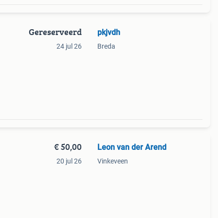
Gereserveerd
pkjvdh
24 jul 26
Breda
€ 50,00
Leon van der Arend
20 jul 26
Vinkeveen