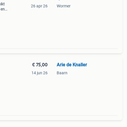
ikt
26 apr 26
Wormer
 en
oor
€ 75,00
Arie de Knaller
14 jun 26
Baarn