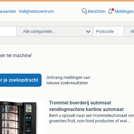
waarden
Veiligheidscentrum
Berichten
Meldingen
Alle categorieën…
A
en tel machine'
Ontvang meldingen van
r je zoekopdracht
nieuwe zoekresultaten
Trommel boerderij automaat
vendingmachine kantine automaat
Bent u opzoek naar een trommelautomaat o
groenten/fruit, non-food producten of wat
versnaperingen voor in uw kantine te verkope
Zoek dan niet verder. Wij hebben in de aanbied