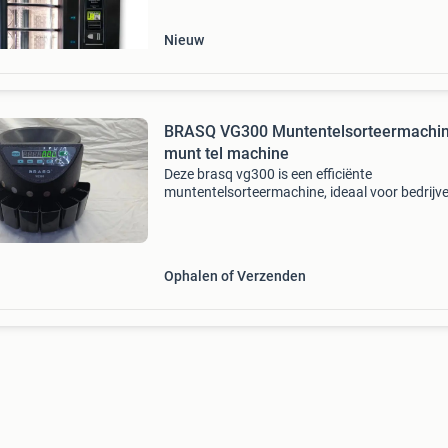
voor u: de fas 6
Nieuw
BRASQ VG300 Muntentelsorteermachi
munt tel machine
Deze brasq vg300 is een efficiënte
muntentelsorteermachine, ideaal voor bedrijve
particulieren die regelmatig grote hoeveelhed
munten moeten tellen en sorteren. Het appara
ontworpen om snel
Ophalen of Verzenden