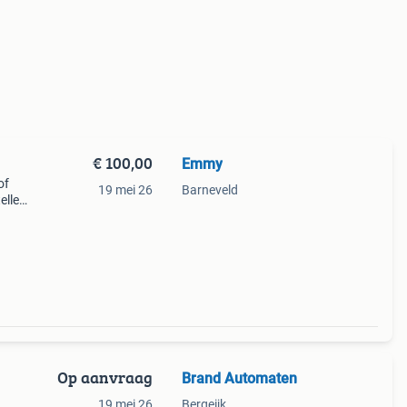
€ 100,00
Emmy
of
19 mei 26
Barneveld
ellen.
Op aanvraag
Brand Automaten
19 mei 26
Bergeijk