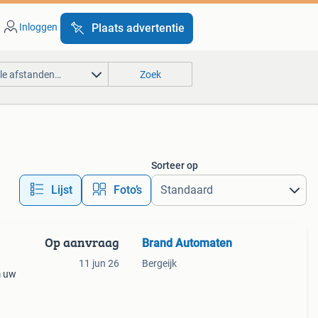
Inloggen
Plaats advertentie
lle afstanden…
Zoek
Sorteer op
Lijst
Foto’s
Op aanvraag
Brand Automaten
11 jun 26
Bergeijk
m uw
n.
ing