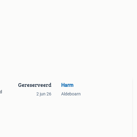
Gereserveerd
Harm
ed
2 jun 26
Aldeboarn