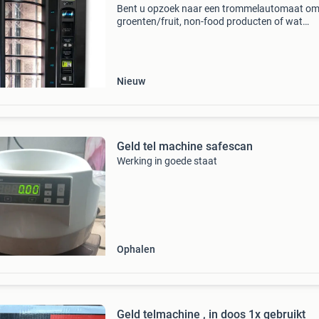
Bent u opzoek naar een trommelautomaat o
groenten/fruit, non-food producten of wat
versnaperingen voor in uw kantine te verkope
Zoek dan niet verder. Wij hebben in de aanbied
voor u: de fas 6
Nieuw
Geld tel machine safescan
Werking in goede staat
Ophalen
Geld telmachine , in doos 1x gebruikt