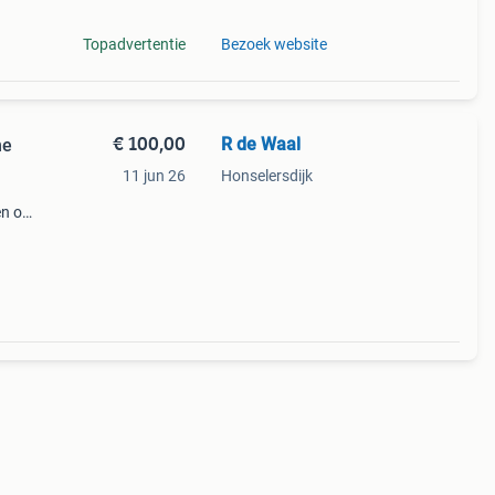
Topadvertentie
Bezoek website
€ 100,00
R de Waal
ne
11 jun 26
Honselersdijk
n of
en
at is