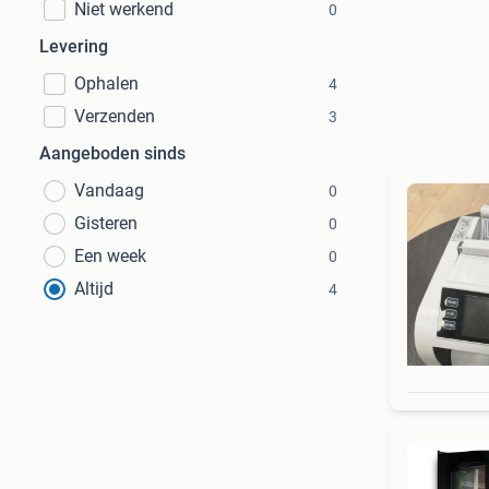
Niet werkend
0
Levering
Ophalen
4
Verzenden
3
Aangeboden sinds
Vandaag
0
Gisteren
0
Een week
0
Altijd
4