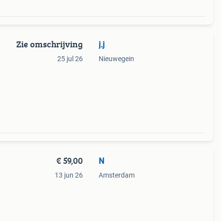
Zie omschrijving
j.j
25 jul 26
Nieuwegein
€ 59,00
N
13 jun 26
Amsterdam