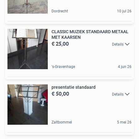
Dordrecht
10 jul 26
CLASSIC MUZIEK STANDAARD METAAL
MET KAARSEN
€ 25,00
Details
's-Gravenhage
4 jun 26
presentatie standaard
€ 50,00
Details
Zaltbommel
5 mei 26