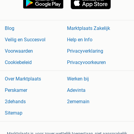
Blog
Marktplaats Zakelijk
Veilig en Succesvol
Help en Info
Voorwaarden
Privacyverklaring
Cookiebeleid
Privacyvoorkeuren
Over Marktplaats
Werken bij
Perskamer
Adevinta
2dehands
2ememain
Sitemap
Marktplaats is, voor zover wettelijk toegestaan, niet aansprakelijk