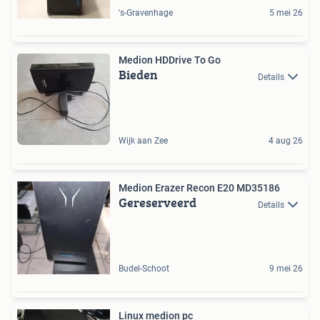
's-Gravenhage
5 mei 26
Medion HDDrive To Go
Bieden
Details
Wijk aan Zee
4 aug 26
Medion Erazer Recon E20 MD35186
Gereserveerd
Details
Budel-Schoot
9 mei 26
Linux medion pc