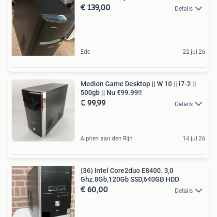
€ 139,00
Details
Ede
22 jul 26
Medion Game Desktop || W 10 || i7-2 ||
500gb || Nu €99.99!!
€ 99,99
Details
Alphen aan den Rijn
14 jul 26
(36) Intel Core2duo E8400. 3,0
Ghz.8Gb,120Gb SSD,640GB HDD
€ 60,00
Details