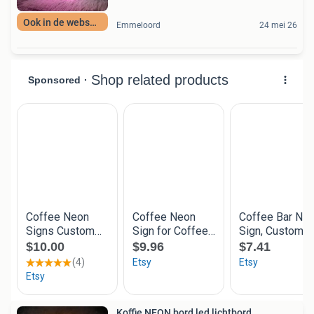
Ook in de webshop
Emmeloord
24 mei 26
Koffie NEON bord led lichtbord