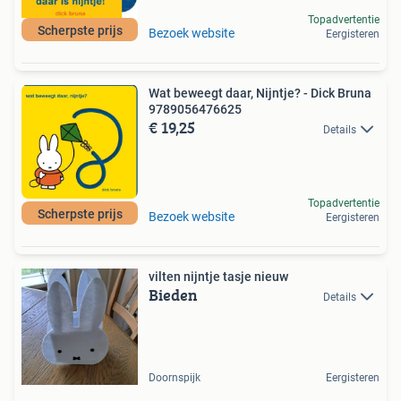
Topadvertentie
Scherpste prijs
Bezoek website
Eergisteren
Wat beweegt daar, Nijntje? - Dick Bruna
9789056476625
€ 19,25
Details
Topadvertentie
Scherpste prijs
Bezoek website
Eergisteren
vilten nijntje tasje nieuw
Bieden
Details
Doornspijk
Eergisteren