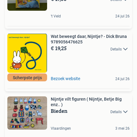
't Veld
24 jul 26
Wat beweegt daar, Nijntje? - Dick Bruna
9789056476625
€ 19,25
Details
Scherpste prijs
Bezoek website
24 jul 26
Nijntje vilt figuren ( Nijntje, Betje Big
enz.. )
Bieden
Details
Vlaardingen
3 mei 26