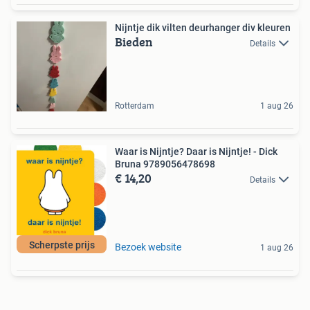
Nijntje dik vilten deurhanger div kleuren
Bieden
Details
Rotterdam
1 aug 26
Waar is Nijntje? Daar is Nijntje! - Dick
Bruna 9789056478698
€ 14,20
Details
Scherpste prijs
Bezoek website
1 aug 26