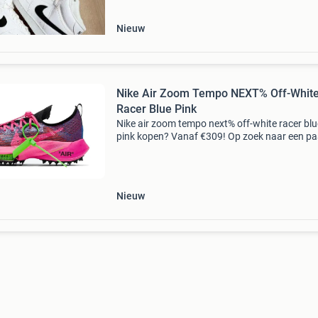
Nieuw
Nike Air Zoom Tempo NEXT% Off-Whit
Racer Blue Pink
Nike air zoom tempo next% off-white racer blu
pink kopen? Vanaf €309! Op zoek naar een pa
100% authentieke sneakers zonder risico? Via
collect district shop je deze exclusieve release v
e
Nieuw