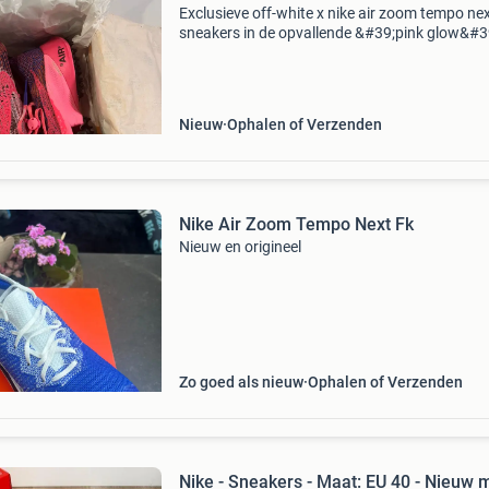
Exclusieve off-white x nike air zoom tempo ne
sneakers in de opvallende &#39;pink glow&#3
colorway. Deze unieke unisex sneakers combi
de innovatieve technologie van nike met de k
Nieuw
Ophalen of Verzenden
Nike Air Zoom Tempo Next Fk
Nieuw en origineel
Zo goed als nieuw
Ophalen of Verzenden
Nike - Sneakers - Maat: EU 40 - Nieuw 