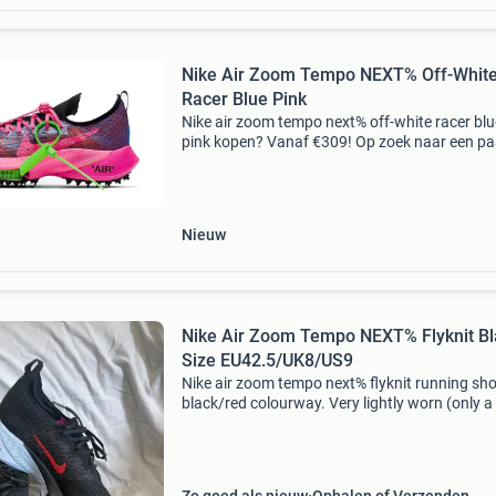
Nike Air Zoom Tempo NEXT% Off-Whit
Racer Blue Pink
Nike air zoom tempo next% off-white racer blu
pink kopen? Vanaf €309! Op zoek naar een pa
100% authentieke sneakers zonder risico? Via
collect district shop je deze exclusieve release v
e
Nieuw
Nike Air Zoom Tempo NEXT% Flyknit Bl
Size EU42.5/UK8/US9
Nike air zoom tempo next% flyknit running sho
black/red colourway. Very lightly worn (only a
times) and still in excellent condition. Features
zoomx foam cushioning dual air zoom pods fl