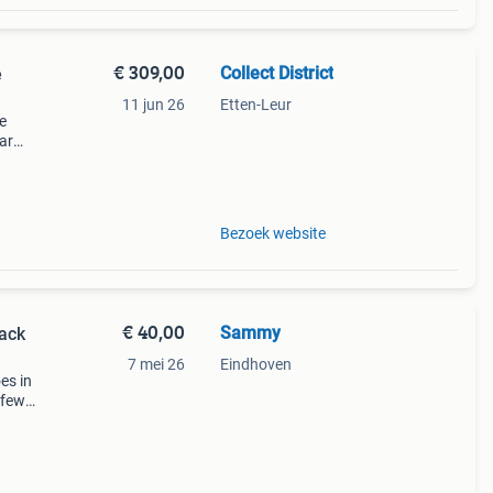
€ 309,00
Collect District
e
11 jun 26
Etten-Leur
e
ar
eilig
Bezoek website
€ 40,00
Sammy
ack
7 mei 26
Eindhoven
es in
 few
:
ykni