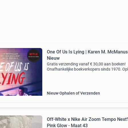
One Of Us Is Lying | Karen M. McManus 
Nieuw
Gratis verzending vanaf € 30,00 aan boeken!
Onafhankelijke boekverkopers sinds 1970. Op
in onze boekhandel in nijmegen of dezelfde da
verstuurd bij bestellingen van ma t/m vr voor 
Uur
Nieuw
Ophalen of Verzenden
Off-White x Nike Air Zoom Tempo Next
Pink Glow - Maat 43