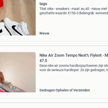
tags
Titel: nike - sneakers - maat: eu 40 - nieuw met
geschatte waarde: €150.0 Belangrijk: winnen
biedingen zijn exclusief 9% koperbescherming
kavel beschrijving de nike court vision
Nieuw
Nike Air Zoom Tempo Next% Flyknit - M
47.5
Deze nike air zoomx hardloopschoenen zijn id
voor de serieuze hardloper. Ze zijn gedragen,
verkeren nog in goede staat en bieden uitstek
demping en ondersteuning. Perfect voor train
Gedragen
Ophalen of Verzenden