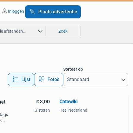
Inloggen
Plaats advertentie
lle afstanden…
Zoek
Sorteer op
Lijst
Foto’s
€ 8,00
Catawiki
met
Gisteren
Heel Nederland
 tags
de
 + €3