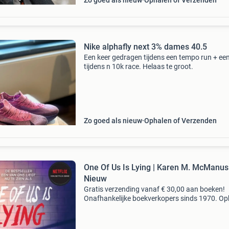
Zo goed als nieuw
Ophalen of Verzenden
Nike alphafly next 3% dames 40.5
Een keer gedragen tijdens een tempo run + een
tijdens n 10k race. Helaas te groot.
Zo goed als nieuw
Ophalen of Verzenden
One Of Us Is Lying | Karen M. McManus 
Nieuw
Gratis verzending vanaf € 30,00 aan boeken!
Onafhankelijke boekverkopers sinds 1970. Op
in onze boekhandel in nijmegen of dezelfde da
verstuurd bij bestellingen van ma t/m vr voor 
Uur