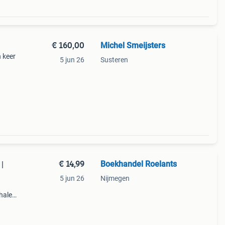
€ 160,00
Michel Smeijsters
 keer
5 jun 26
Susteren
€ 14,99
Boekhandel Roelants
|
5 jun 26
Nijmegen
halen
g
14.00