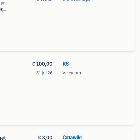
xt%
9;
neren
enme
€ 100,00
RS
31 jul 26
Veendam
€ 8,00
Catawiki
met