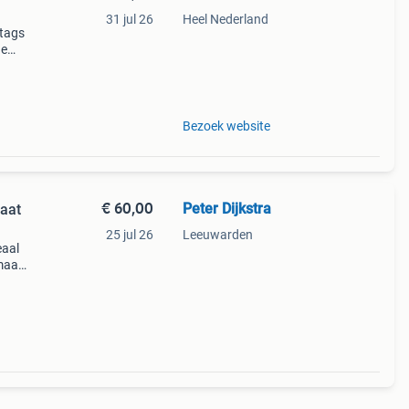
31 jul 26
Heel Nederland
 tags
de
 + €3
Bezoek website
€ 60,00
Peter Dijkstra
aat
25 jul 26
Leeuwarden
eaal
 maar
ende
ingen