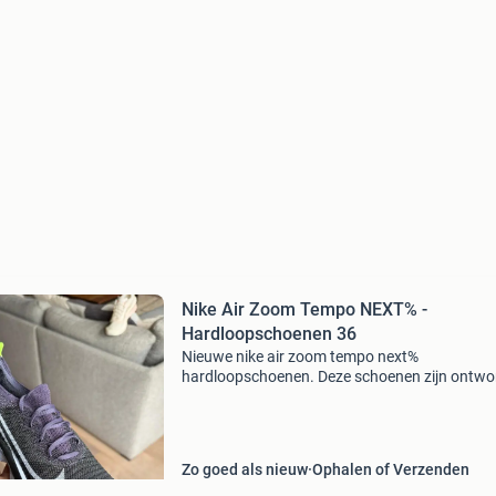
Nike Air Zoom Tempo NEXT% -
Hardloopschoenen 36
Nieuwe nike air zoom tempo next%
hardloopschoenen. Deze schoenen zijn ontwo
voor snelheid en comfort, ideaal voor zowel
trainingen als wedstrijden. Perfect voor de ser
hardloper die op zoek i
Zo goed als nieuw
Ophalen of Verzenden