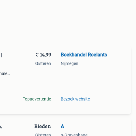
€ 14,99
Boekhandel Roelants
|
Gisteren
Nijmegen
halen
g
14.00
Topadvertentie
Bezoek website
Bieden
A
%
Gisteren
's-Gravenhage