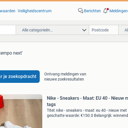
waarden
Veiligheidscentrum
Berichten
Meldingen
Alle categorieën…
A
 tempo next'
Ontvang meldingen van
r je zoekopdracht
nieuwe zoekresultaten
Nike - Sneakers - Maat: EU 40 - Nieuw 
tags
Titel: nike - sneakers - maat: eu 40 - nieuw met
geschatte waarde: €150.0 Belangrijk: winnen
biedingen zijn exclusief 9% koperbescherming
kavel beschrijving de nike court vision