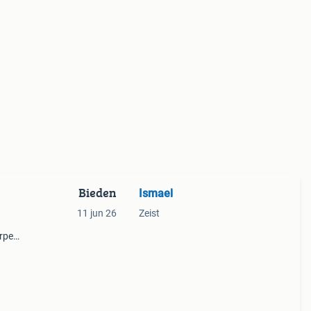
Bieden
Ismael
11 jun 26
Zeist
rpen
ieuze