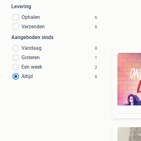
Levering
Ophalen
6
Verzenden
6
Aangeboden sinds
Vandaag
0
Gisteren
1
Een week
2
Altijd
6