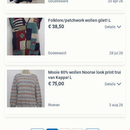
Goudswaard
20 apr 26
Folklore/patchwork wollen gilet! L
€ 38,50
Details
Dodewaard
28 jul 26
Mooie 80% wollen Noorse look print trui
van Kappa! L
€ 75,00
Details
Rhenen
3 aug 26