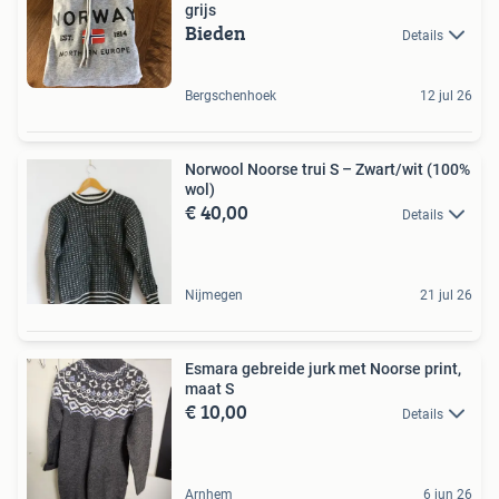
grijs
Bieden
Details
Bergschenhoek
12 jul 26
Norwool Noorse trui S – Zwart/wit (100%
wol)
€ 40,00
Details
Nijmegen
21 jul 26
Esmara gebreide jurk met Noorse print,
maat S
€ 10,00
Details
Arnhem
6 jun 26