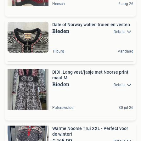
Heesch
5 aug 26
Dale of Norway wollen truien en vesten
Bieden
Details
Tilburg
Vandaag
DIDI. Lang vest/jasje met Noorse print
maat M
Bieden
Details
Paterswolde
30 jul 26
Warme Noorse Trui XXL - Perfect voor
de winter!
€ 145,00