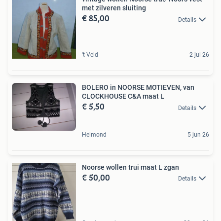
met zilveren sluiting
€ 85,00
Details
't Veld
2 jul 26
BOLERO in NOORSE MOTIEVEN, van
CLOCKHOUSE C&A maat L
€ 5,50
Details
Helmond
5 jun 26
Noorse wollen trui maat L zgan
€ 50,00
Details