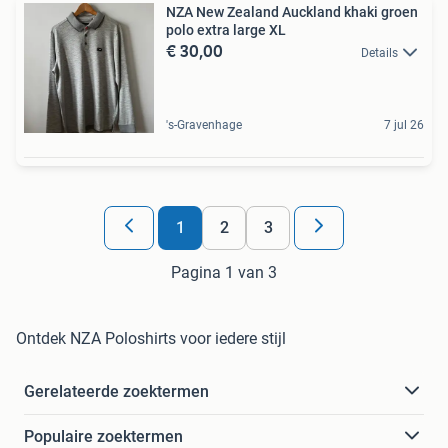
NZA New Zealand Auckland khaki groen
polo extra large XL
€ 30,00
Details
's-Gravenhage
7 jul 26
1
2
3
Pagina 1 van 3
Ontdek NZA Poloshirts voor iedere stijl
Gerelateerde zoektermen
Populaire zoektermen