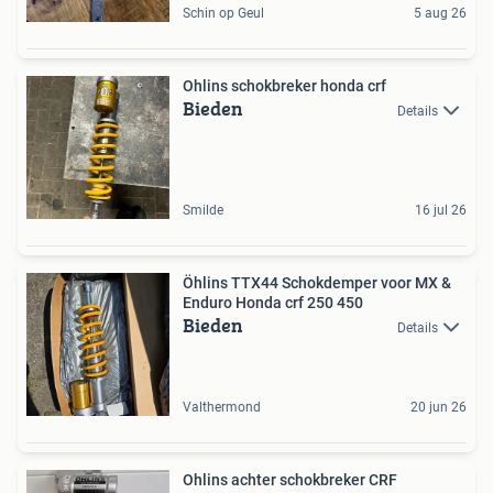
Schin op Geul
5 aug 26
Ohlins schokbreker honda crf
Bieden
Details
Smilde
16 jul 26
Öhlins TTX44 Schokdemper voor MX &
Enduro Honda crf 250 450
Bieden
Details
Valthermond
20 jun 26
Ohlins achter schokbreker CRF