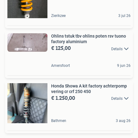
Zierikzee
3 jul 26
Ohlins tstuk tbv ohlins poten rsv tuono
factory aluminium
€ 125,00
Details
Amersfoort
9 jun 26
Honda Showa A kit factory achterpomp
vering cr crf 250 450
€ 1.250,00
Details
Bathmen
3 aug 26