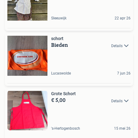
Sleeuwijk
22 apr 26
schort
Bieden
Details
Lucaswolde
7 jun 26
Grote Schort
€ 5,00
Details
's-Hertogenbosch
15 mei 26