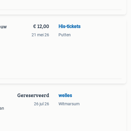
€ 12,00
His-tickets
euw
21 mei 26
Putten
Gereserveerd
welles
26 jul 26
Witmarsum
van