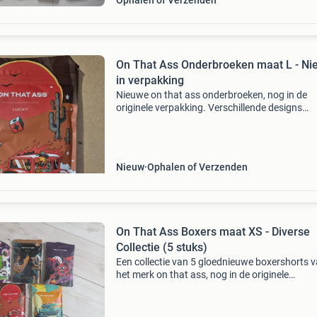
Ophalen of Verzenden
On That Ass Onderbroeken maat L - Ni
in verpakking
Nieuwe on that ass onderbroeken, nog in de
originele verpakking. Verschillende designs
beschikbaar. Prijs is per stuk.
Nieuw
Ophalen of Verzenden
On That Ass Boxers maat XS - Diverse
Collectie (5 stuks)
Een collectie van 5 gloednieuwe boxershorts 
het merk on that ass, nog in de originele
verpakking. De set bestaat uit de modellen
&#39;decade&#39;, &#39;vice&#39;,
&#39;lucky&am