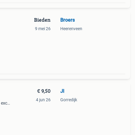
Bieden
Broers
9 mei 26
Heerenveen
€ 9,50
Jl
4 jun 26
Gorredijk
 excl
staan
t je