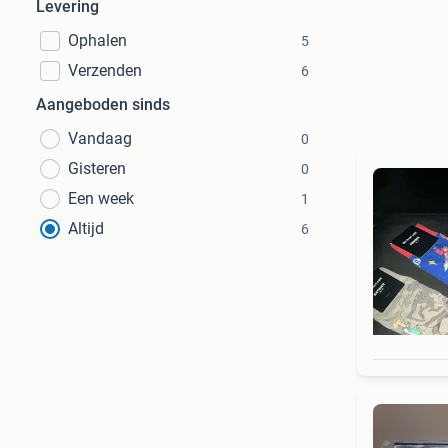
Levering
Ophalen
5
Verzenden
6
Aangeboden sinds
Vandaag
0
Gisteren
0
Een week
1
Altijd
6