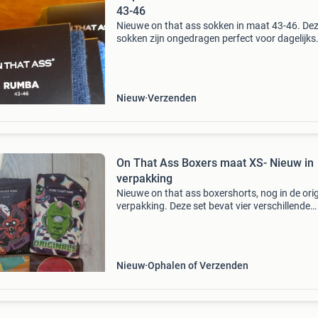
43-46
Nieuwe on that ass sokken in maat 43-46. De
sokken zijn ongedragen perfect voor dagelijks
gebruik of als cadeau. 21 Paar voor minder d
helft vd prijs
Nieuw
Verzenden
On That Ass Boxers maat XS- Nieuw in
verpakking
Nieuwe on that ass boxershorts, nog in de orig
verpakking. Deze set bevat vier verschillende
designs: lucky, vice, blair en glitch. Ze zijn
ongedragen en in perfecte staat, klaar om
gedragen te w
Nieuw
Ophalen of Verzenden