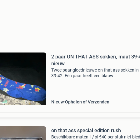
2 paar ON THAT ASS sokken, maat 39-
nieuw
Twee paar gloednieuwe on that ass sokken in
39-42. Eén paar heeft een blauw
&#39;heroes&#39; thema met stripfiguren en 
andere heeft een beige &#39;extinct&#39; th
met dinosa
Nieuw
Ophalen of Verzenden
on that ass special edition rush
Beschikbare maten: l / xl €40 per stuk niet bie