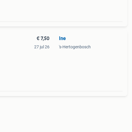
€ 7,50
Ine
27 jul 26
's-Hertogenbosch