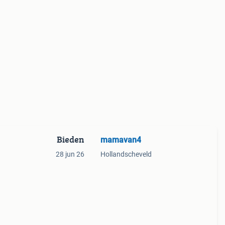
Bieden
mamavan4
28 jun 26
Hollandscheveld