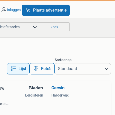
Inloggen
Plaats advertentie
lle afstanden…
Zoek
Sorteer op
Lijst
Foto’s
Bieden
Gerwin
euw
Eergisteren
Harderwijk
oe een