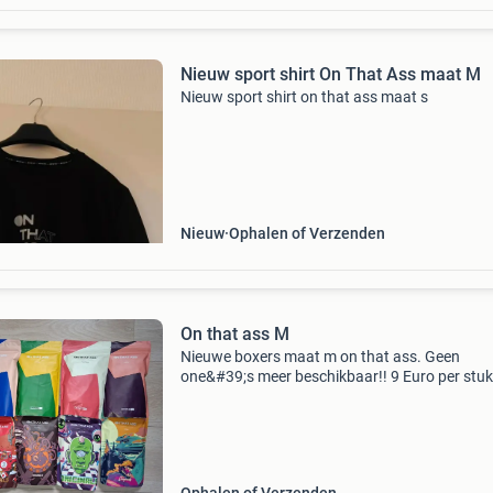
Nieuw sport shirt On That Ass maat M
Nieuw sport shirt on that ass maat s
Nieuw
Ophalen of Verzenden
On that ass M
Nieuwe boxers maat m on that ass. Geen
one&#39;s meer beschikbaar!! 9 Euro per stuk
verzending meer als dat er op de foto&#39;s 
vraag even, wellicht meer van 1 ontwerp moch
zoek