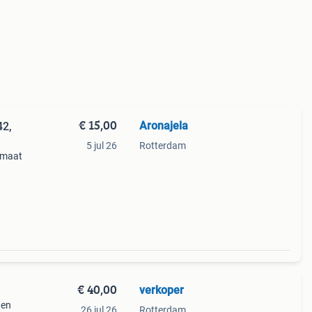
€ 15,00
Aronajela
42,
5 jul 26
Rotterdam
 maat
de
ema
€ 40,00
verkoper
den
26 jul 26
Rotterdam