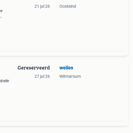
21 jul 26
Oosteind
ze
an de
Gereserveerd
welles
27 jul 26
Witmarsum
inele