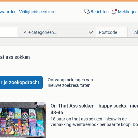
waarden
Veiligheidscentrum
Berichten
Meldingen
Alle categorieën…
A
hat ass sokken'
Ontvang meldingen van
r je zoekopdracht
nieuwe zoekresultaten
On That Ass sokken - happy socks - ni
43-46
18 paar on that ass sokken - nieuw in de
verpakking eventueel ook per paar te koop. D
goed bod en ze zijn voor jou.