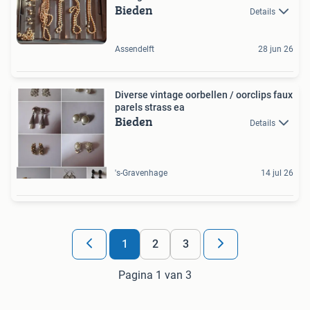
Bieden
Details
Assendelft
28 jun 26
Diverse vintage oorbellen / oorclips faux
parels strass ea
Bieden
Details
's-Gravenhage
14 jul 26
1
2
3
Pagina 1 van 3