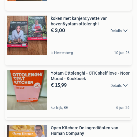
koken met kanjers:yvette van
boven&yotam ottolenghi
€ 3,00
Details
's-Heerenberg
10 jun 26
Yotam Ottolenghi - OTK shelf love - Noor
Murad - Kookboek
€ 15,99
Details
kortrijk, BE
6 jun 26
Open Kitchen: De ingrediënten van
Human Company