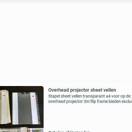
Overhead projector sheet vellen
Stapel sheet vellen transparant a4 voor op de
overhead projector 3m flip frame bieden exclu
verzendkosten (heb ook een pesentatiemap a
tafelmodel te koop. Zie andere advertentie)