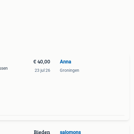
€ 40,00
Anna
ssen
23 jul 26
Groningen
bij de
et de
Bieden
salomons