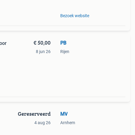
Bezoek website
€ 50,00
PB
oor
8 jun 26
Rijen
Gereserveerd
MV
4 aug 26
Arnhem