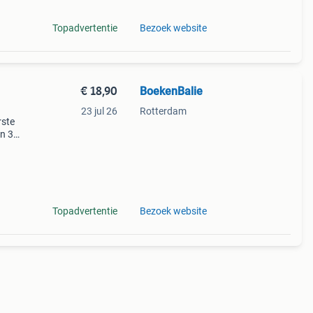
Topadvertentie
Bezoek website
€ 18,90
BoekenBalie
23 jul 26
Rotterdam
rste
en 30
ag
strm
Topadvertentie
Bezoek website