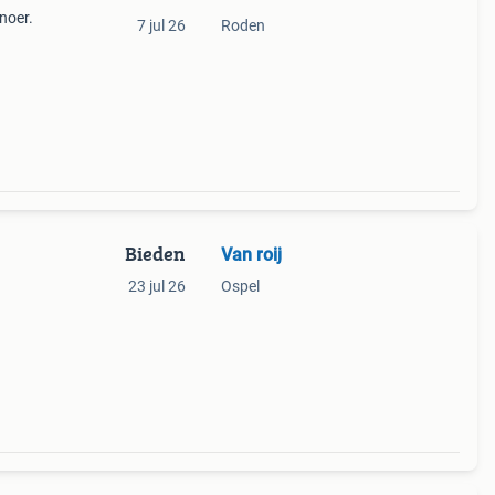
noer.
7 jul 26
Roden
Bieden
Van roij
23 jul 26
Ospel