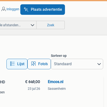
Inloggen
Plaats advertentie
lle afstanden…
Zoek
Sorteer op
Lijst
Foto’s
€ 649,00
Emcos.nl
 HD
23 jul 26
Sassenheim
 een
iedt