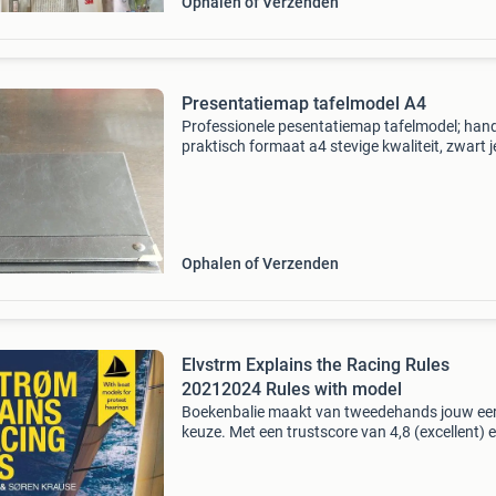
Ophalen of Verzenden
Presentatiemap tafelmodel A4
Professionele pesentatiemap tafelmodel; hand
praktisch formaat a4 stevige kwaliteit, zwart j
krijgt de stapel lege a4 show mappen op de fo
erbij. Bieden exclusief verzendkosten (ik heb o
een
Ophalen of Verzenden
Elvstrm Explains the Racing Rules
20212024 Rules with model
Boekenbalie maakt van tweedehands jouw ee
keuze. Met een trustscore van 4,8 (excellent) 
dagen retour garantie maken we dat iedere d
waar. Bestel direct op onze website! Titel: elv
expl