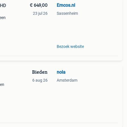
€ 649,00
Emcos.nl
 HD
23 jul 26
Sassenheim
 een
iedt
Bezoek website
Bieden
nola
6 aug 26
Amsterdam
len
n
alen