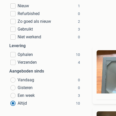
Nieuw
1
Refurbished
0
Zo goed als nieuw
2
Gebruikt
3
Niet werkend
0
Levering
Ophalen
10
Verzenden
4
Aangeboden sinds
Vandaag
0
Gisteren
0
Een week
3
Altijd
10