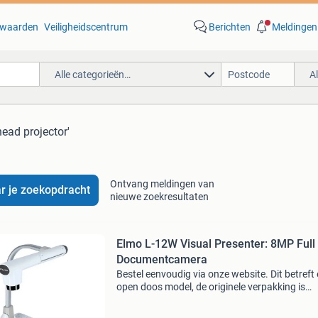
waarden
Veiligheidscentrum
Berichten
Meldingen
Alle categorieën…
A
head projector'
Ontvang meldingen van
r je zoekopdracht
nieuwe zoekresultaten
Elmo L-12W Visual Presenter: 8MP Full
Documentcamera
Bestel eenvoudig via onze website. Dit betreft
open doos model, de originele verpakking is
vervangen. De elmo l-12w documentcamera b
een android-besturingssysteem, eenvoudige