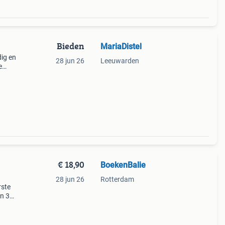
Bieden
MariaDistel
ig en
28 jun 26
Leeuwarden
e
to
ok
€ 18,90
BoekenBalie
28 jun 26
Rotterdam
rste
en 30
ag
strm