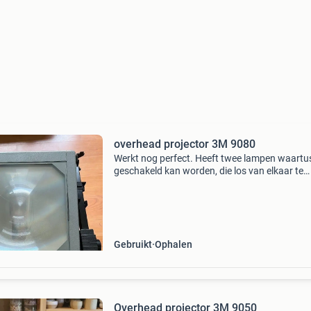
overhead projector 3M 9080
Werkt nog perfect. Heeft twee lampen waartu
geschakeld kan worden, die los van elkaar te
gebruiken zijn. Een plastic bevestigingshaakje 
spiegel boven de lens is gebroken, waardoor h
sp
Gebruikt
Ophalen
Overhead projector 3M 9050