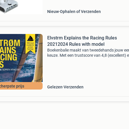
bediening via het
Nieuw
Ophalen of Verzenden
Elvstrm Explains the Racing Rules
20212024 Rules with model
Boekenbalie maakt van tweedehands jouw ee
keuze. Met een trustscore van 4,8 (excellent) 
dagen retour garantie maken we dat iedere d
waar. Bestel direct op onze website! Titel: elv
expl
cherpste prijs
Gelezen
Verzenden