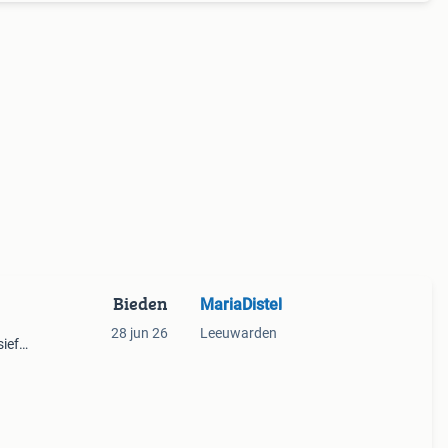
Bieden
MariaDistel
28 jun 26
Leeuwarden
sief
4