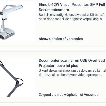
Elmo L-12W Visual Presenter: 8MP Full
Documentcamera
Bestel eenvoudig via onze website. Dit betreft
open doos model, de originele verpakking is
vervangen. De elmo l-12w documentcamera b
een android-besturingssysteem, eenvoudige
bediening via het
Nieuw
Ophalen of Verzenden
Documentenscanner en USB Overhead
Projector Ipevo hd plus
U kunt de camerakop van de do-cam zo kante
dat deze als webcam voor video-oproepen
functioneert - en dan tijdens het gesprek indie
nodig omklappen om naadloos fysieke materi
te presenteren. De
Zo goed als nieuw
Ophalen of Verzenden