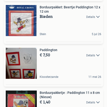
Borduurpakket: Beertje Paddington 12 x
12 cm
Bieden
Details
Stein
5 jul 26
Paddington
€ 7,50
Details
Kloosterzande
11 mei 26
Borduurpakketje : Paddington 11 x 8 cm
(Nieuw)
€ 1,40
Details