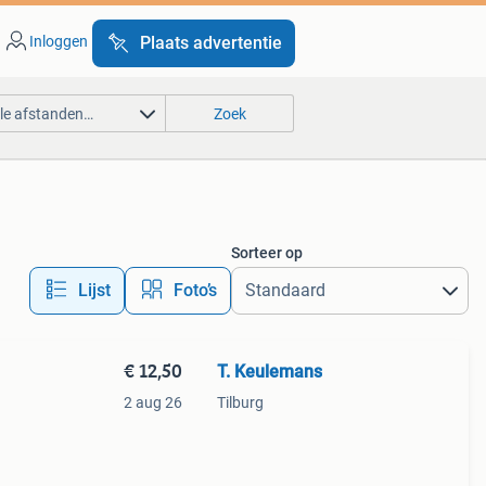
Inloggen
Plaats advertentie
lle afstanden…
Zoek
Sorteer op
Lijst
Foto’s
€ 12,50
T. Keulemans
2 aug 26
Tilburg