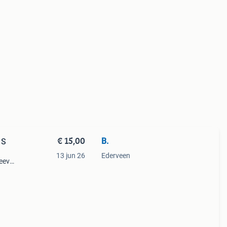
€ 15,00
B.
 S
13 jun 26
Ederveen
leeve
we
oos