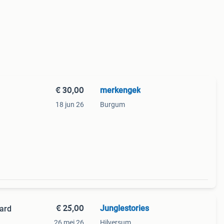
€ 30,00
merkengek
18 jun 26
Burgum
€ 25,00
Junglestories
pard
26 mei 26
Hilversum