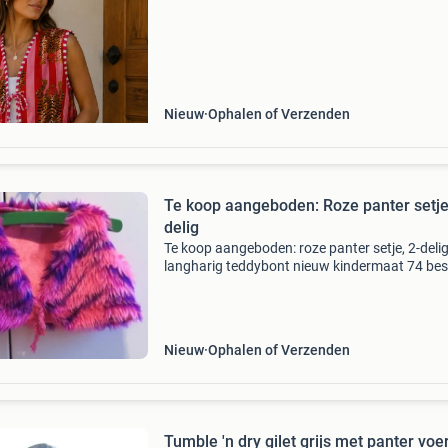
Nieuw
Ophalen of Verzenden
Te koop aangeboden: Roze panter setje
delig
Te koop aangeboden: roze panter setje, 2-deli
langharig teddybont nieuw kindermaat 74 bes
uit rokje en gilet gilet is gevoerd met satijn stof
vraagprijs: € 10.00 Eventuele verzendkosten zi
Nieuw
Ophalen of Verzenden
Tumble 'n dry gilet grijs met panter voe