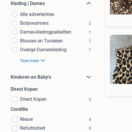
Kleding | Dames
Alle advertenties
Bodywarmers
2
Dames-kledingpakketten
1
Blouses en Tunieken
1
Overige Dameskleding
1
Toon meer
Kinderen en Baby's
Direct Kopen
Direct Kopen
3
Conditie
Nieuw
4
Refurbished
0