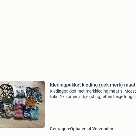
Kledingpakket kleding (ook merk) maat
Kledingpakket met merkkleding maat s! Meest
links: 2x zomer jurkje (sting) effen beige longs
hema gestreept/gevlekt zwart-wit: sting blau
koltrui: sting zebra kol h&m gilet panter merkl
Gedragen
Ophalen of Verzenden