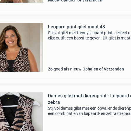
Nieuw
Ophalen of Verzenden
Leopard print gilet maat 48
Stijlvol gilet met trendy leopard print, perfect 
elke outfit een boost te geven. Dit gilet is maat
en verkeert in uitstekende staat. Ideaal voor e
casual look of om over een nette blouse te dr
Zo goed als nieuw
Ophalen of Verzenden
Dames gilet met dierenprint - Luipaard
zebra
Stijlvol dames gilet met een opvallende dierenp
een combinatie van luipaard- en zebrastrepen.
mouwloze vestje is perfect om elke outfit een
unieke touch te geven. Het gilet is in zeer goed