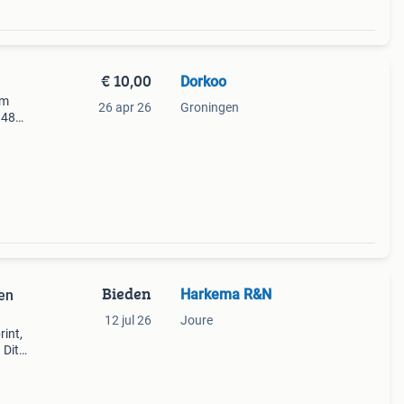
€ 10,00
Dorkoo
om
26 apr 26
Groningen
 48
en
Bieden
Harkema R&N
 en
12 jul 26
Joure
rint,
 Dit
e s