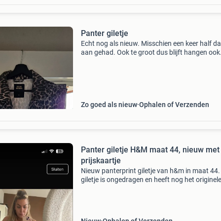
Panter giletje
Echt nog als nieuw. Misschien een keer half da
aan gehad. Ook te groot dus blijft hangen ook
helaas
Zo goed als nieuw
Ophalen of Verzenden
Panter giletje H&M maat 44, nieuw met
prijskaartje
Nieuw panterprint giletje van h&m in maat 44.
giletje is ongedragen en heeft nog het originel
prijskaartje eraan. Twee weken geleden gekoch
düsseldorf, maar helaas toch niet mijn stijl. E