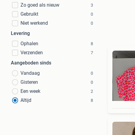
Zo goed als nieuw
3
Gebruikt
0
Niet werkend
0
Levering
Ophalen
8
Verzenden
7
Aangeboden sinds
Vandaag
0
Gisteren
0
Een week
2
Altijd
8