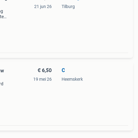
21 jun 26
Tilburg
ng
te
lange
€ 6,50
C
uw
19 mei 26
Heemskerk
rd