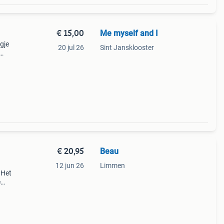
€ 15,00
Me myself and I
gje
20 jul 26
Sint Jansklooster
€ 20,95
Beau
12 jun 26
Limmen
 Het
e
t in