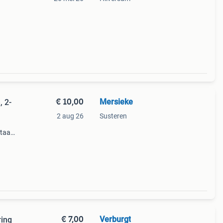
€ 10,00
Mersieke
, 2-
2 aug 26
Susteren
g
taat
jn
€ 7,00
Verburgt
ring