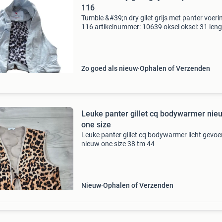
116
Tumble &#39;n dry gilet grijs met panter voeri
116 artikelnummer: 10639 oksel oksel: 31 leng
rug: 31 in het midden gemeten dus zonder de 
punten aan de voorkant
Zo goed als nieuw
Ophalen of Verzenden
Leuke panter gillet cq bodywarmer nie
one size
Leuke panter gillet cq bodywarmer licht gevoe
nieuw one size 38 tm 44
Nieuw
Ophalen of Verzenden