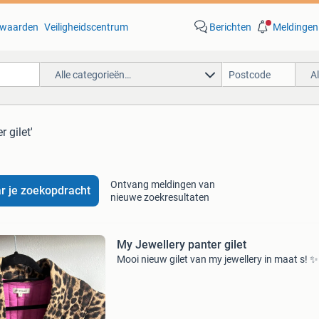
waarden
Veiligheidscentrum
Berichten
Meldingen
Alle categorieën…
A
r gilet'
Ontvang meldingen van
r je zoekopdracht
nieuwe zoekresultaten
My Jewellery panter gilet
Mooi nieuw gilet van my jewellery in maat s! ✨