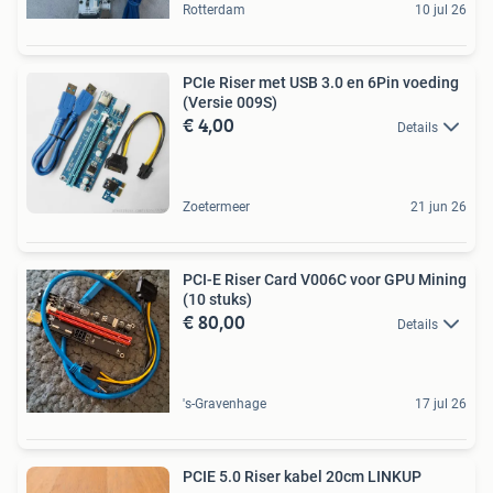
Rotterdam
10 jul 26
PCIe Riser met USB 3.0 en 6Pin voeding
(Versie 009S)
€ 4,00
Details
Zoetermeer
21 jun 26
PCI-E Riser Card V006C voor GPU Mining
(10 stuks)
€ 80,00
Details
's-Gravenhage
17 jul 26
PCIE 5.0 Riser kabel 20cm LINKUP